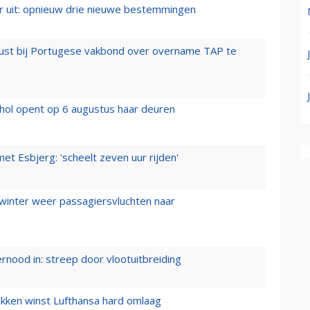
er uit: opnieuw drie nieuwe bestemmingen
rust bij Portugese vakbond over overname TAP te
hol opent op 6 augustus haar deuren
t Esbjerg: 'scheelt zeven uur rijden'
 winter weer passagiersvluchten naar
ernood in: streep door vlootuitbreiding
ukken winst Lufthansa hard omlaag