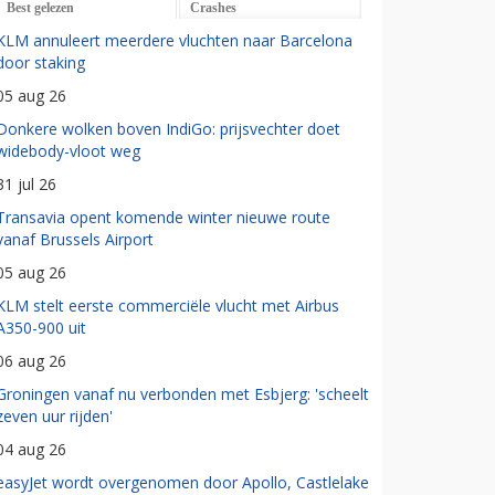
Best gelezen
Crashes
KLM annuleert meerdere vluchten naar Barcelona
door staking
05 aug 26
Donkere wolken boven IndiGo: prijsvechter doet
widebody-vloot weg
31 jul 26
Transavia opent komende winter nieuwe route
vanaf Brussels Airport
05 aug 26
KLM stelt eerste commerciële vlucht met Airbus
A350-900 uit
06 aug 26
Groningen vanaf nu verbonden met Esbjerg: 'scheelt
zeven uur rijden'
04 aug 26
easyJet wordt overgenomen door Apollo, Castlelake