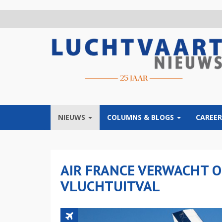
Overslaan
en
naar
de
inhoud
gaan
NIEUWS
COLUMNS & BLOGS
CAREER
AIR FRANCE VERWACHT O
VLUCHTUITVAL