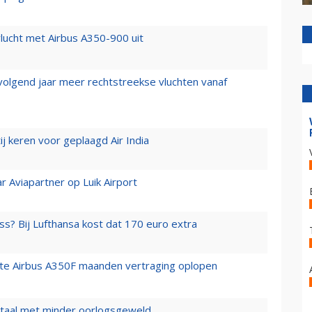
lucht met Airbus A350-900 uit
 volgend jaar meer rechtstreekse vluchten vanaf
j keren voor geplaagd Air India
r Aviapartner op Luik Airport
ss? Bij Lufthansa kost dat 170 euro extra
rste Airbus A350F maanden vertraging oplopen
wartaal met minder oorlogsgeweld