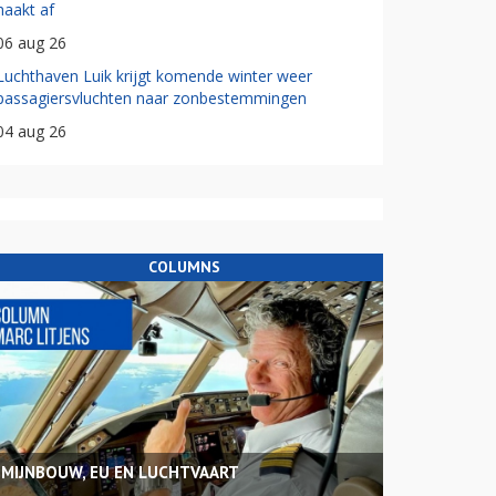
haakt af
06 aug 26
Luchthaven Luik krijgt komende winter weer
passagiersvluchten naar zonbestemmingen
04 aug 26
COLUMNS
MIJNBOUW, EU EN LUCHTVAART