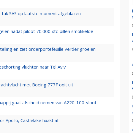
 tak SAS op laatste moment afgeblazen
elen nadat piloot 70.000 xtc-pillen smokkelde
elling en ziet orderportefeuille verder groeien
chorting vluchten naar Tel Aviv
vrachtvlucht met Boeing 777F ooit uit
happij gaat afscheid nemen van A220-100-vloot
 Apollo, Castlelake haakt af