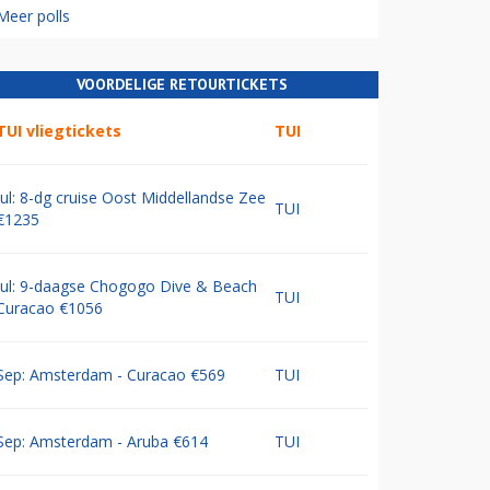
Meer polls
VOORDELIGE RETOURTICKETS
TUI vliegtickets
TUI
Jul: 8-dg cruise Oost Middellandse Zee
TUI
€1235
Jul: 9-daagse Chogogo Dive & Beach
TUI
Curacao €1056
Sep: Amsterdam - Curacao €569
TUI
Sep: Amsterdam - Aruba €614
TUI