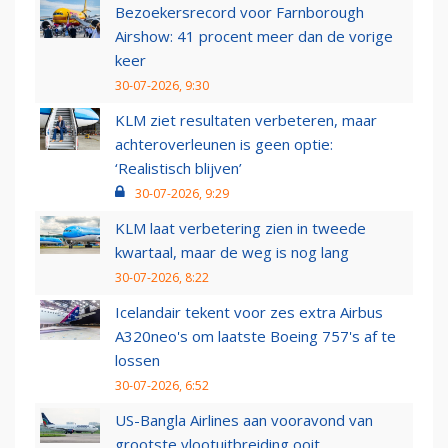
Bezoekersrecord voor Farnborough
Airshow: 41 procent meer dan de vorige
keer
30-07-2026, 9:30
KLM ziet resultaten verbeteren, maar
achteroverleunen is geen optie:
‘Realistisch blijven’
30-07-2026, 9:29
KLM laat verbetering zien in tweede
kwartaal, maar de weg is nog lang
30-07-2026, 8:22
Icelandair tekent voor zes extra Airbus
A320neo's om laatste Boeing 757's af te
lossen
30-07-2026, 6:52
US-Bangla Airlines aan vooravond van
grootste vlootuitbreiding ooit