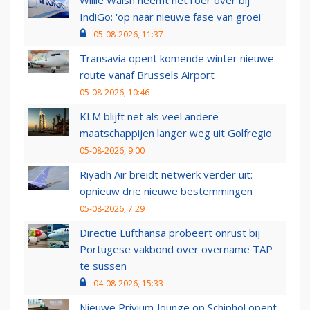
Willie Walsh neemt het roer over bij
IndiGo: 'op naar nieuwe fase van groei'
05-08-2026, 11:37
Transavia opent komende winter nieuwe
route vanaf Brussels Airport
05-08-2026, 10:46
KLM blijft net als veel andere
maatschappijen langer weg uit Golfregio
05-08-2026, 9:00
Riyadh Air breidt netwerk verder uit:
opnieuw drie nieuwe bestemmingen
05-08-2026, 7:29
Directie Lufthansa probeert onrust bij
Portugese vakbond over overname TAP
te sussen
04-08-2026, 15:33
Nieuwe Privium-lounge op Schiphol opent