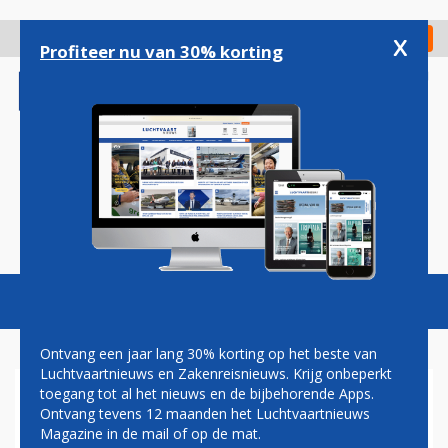
Overslaan
en
x
Digitaal Magazine
Registreer
Check in
naar
Profiteer nu van 30% korting
de
inhoud
gaan
Magazine
Podcasts
Vacatures
Toggl
naviga
Ontvang een jaar lang 30% korting op het beste van
Luchtvaartnieuws en Zakenreisnieuws. Krijg onbeperkt
toegang tot al het nieuws en de bijbehorende Apps.
ALASKA AIRLINES MAAKT
Ontvang tevens 12 maanden het Luchtvaartnieuws
EERSTE EUROPESE
Magazine in de mail of op de mat.