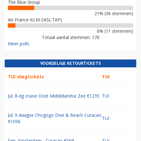
The Blue Group
21% (36 stemmen)
Air-France-KLM-SAS(-TAP)
6% (11 stemmen)
Totaal aantal stemmen: 170
Meer polls
VOORDELIGE RETOURTICKETS
TUI vliegtickets
TUI
Jul: 8-dg cruise Oost Middellandse Zee €1235
TUI
Jul: 9-daagse Chogogo Dive & Beach Curacao
TUI
€1056
Sep: Amsterdam - Curacao €569
TUI