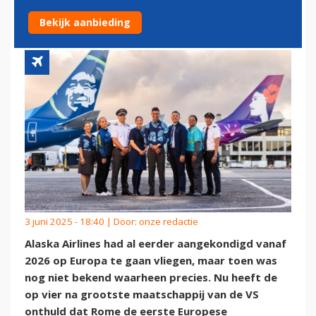
BESTEMMING BEKEND
Bekijk aanbieding
3 juni 2025 - 18:40 | Door:
onze redactie
Alaska Airlines had al eerder aangekondigd vanaf
2026 op Europa te gaan vliegen, maar toen was
nog niet bekend waarheen precies. Nu heeft de
op vier na grootste maatschappij van de VS
onthuld dat Rome de eerste Europese