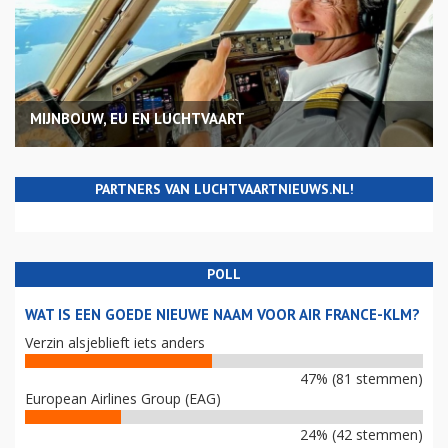
MIJNBOUW, EU EN LUCHTVAART
PARTNERS VAN LUCHTVAARTNIEUWS.NL!
POLL
WAT IS EEN GOEDE NIEUWE NAAM VOOR AIR FRANCE-KLM?
Verzin alsjeblieft iets anders
47% (81 stemmen)
European Airlines Group (EAG)
24% (42 stemmen)