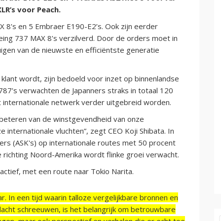
LR’s voor Peach.
X 8’s en 5 Embraer E190-E2’s. Ook zijn eerder
ing 737 MAX 8’s verzilverd. Door de orders moet in
igen van de nieuwste en efficiëntste generatie
lant wordt, zijn bedoeld voor inzet op binnenlandse
787’s verwachten de Japanners straks in totaal 120
 internationale netwerk verder uitgebreid worden.
rbeteren van de winstgevendheid van onze
 internationale vluchten”, zegt CEO Koji Shibata. In
ers (ASK's) op internationale routes met 50 procent
 richting Noord-Amerika wordt flinke groei verwacht.
actief, met een route naar Tokio Narita.
r. In een tijd waarin talloze vergelijkbare bronnen en
acht schreeuwen, is het belangrijk om betrouwbare
ngen, maar ook perspectief en verhalen die er echt toe