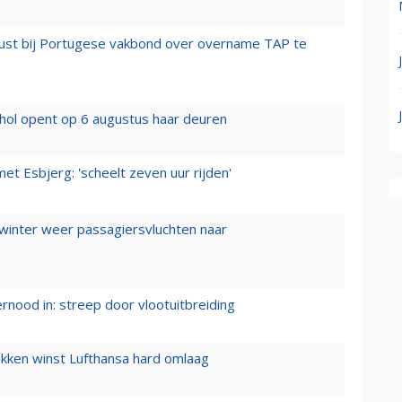
rust bij Portugese vakbond over overname TAP te
hol opent op 6 augustus haar deuren
t Esbjerg: 'scheelt zeven uur rijden'
 winter weer passagiersvluchten naar
ernood in: streep door vlootuitbreiding
ukken winst Lufthansa hard omlaag