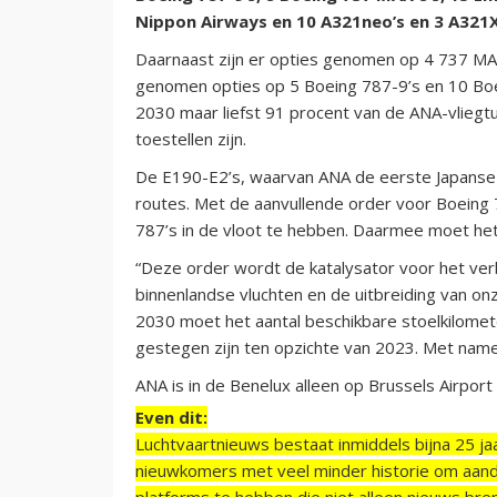
Nippon Airways en 10 A321neo’s en 3 A321X
Daarnaast zijn er opties genomen op 4 737 MA
genomen opties op 5 Boeing 787-9’s en 10 Boe
2030 maar liefst 91 procent van de ANA-vliegtu
toestellen zijn.
De E190-E2’s, waarvan ANA de eerste Japanse k
routes. Met de aanvullende order voor Boeing 
787’s in de vloot te hebben. Daarmee moet het
“Deze order wordt de katalysator voor het ve
binnenlandse vluchten en de uitbreiding van onze
2030 moet het aantal beschikbare stoelkilomet
gestegen zijn ten opzichte van 2023. Met name
ANA is in de Benelux alleen op Brussels Airport 
Even dit:
Luchtvaartnieuws bestaat inmiddels bijna 25 jaa
nieuwkomers met veel minder historie om aand
platforms te hebben die niet alleen nieuws bre