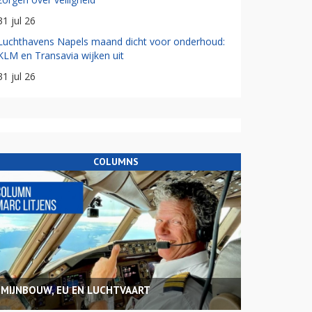
31 jul 26
Luchthavens Napels maand dicht voor onderhoud:
KLM en Transavia wijken uit
31 jul 26
COLUMNS
MIJNBOUW, EU EN LUCHTVAART