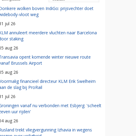
Donkere wolken boven IndiGo: prijsvechter doet
widebody-vloot weg
31 jul 26
KLM annuleert meerdere vluchten naar Barcelona
door staking
05 aug 26
Transavia opent komende winter nieuwe route
vanaf Brussels Airport
05 aug 26
Voormalig financieel directeur KLM Erik Swelheim
aan de slag bij ProRail
31 jul 26
Groningen vanaf nu verbonden met Esbjerg: 'scheelt
zeven uur rijden'
04 aug 26
Rusland trekt vliegvergunning Izhavia in wegens
zorgen over veiligheid