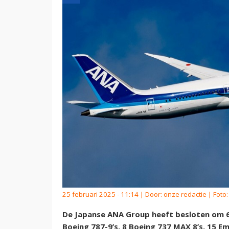
25 februari 2025 - 11:14 | Door:
onze redactie
| Foto
De Japanse ANA Group heeft besloten om 68
Boeing 787-9’s, 8 Boeing 737 MAX 8’s, 15 Em