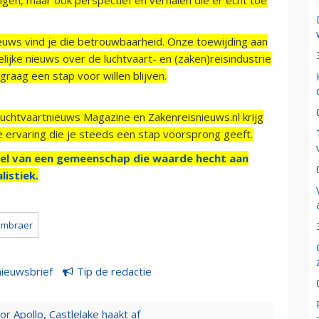
ieuws vind je die betrouwbaarheid. Onze toewijding aan
ijke nieuws over de luchtvaart- en (zaken)reisindustrie
raag een stap voor willen blijven.
Luchtvaartnieuws Magazine en Zakenreisnieuws.nl krijg
e ervaring die je steeds een stap voorsprong geeft.
el van een gemeenschap die waarde hecht aan
listiek.
embraer
nieuwsbrief
Tip de redactie
 Apollo, Castlelake haakt af