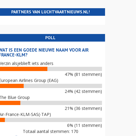
PARTNERS VAN LUCHTVAARTNIEUWS.NL!
POLL
WAT IS EEN GOEDE NIEUWE NAAM VOOR AIR
FRANCE-KLM?
Verzin alsjeblieft iets anders
47% (81 stemmen)
European Airlines Group (EAG)
24% (42 stemmen)
The Blue Group
21% (36 stemmen)
Air-France-KLM-SAS(-TAP)
6% (11 stemmen)
Totaal aantal stemmen: 170