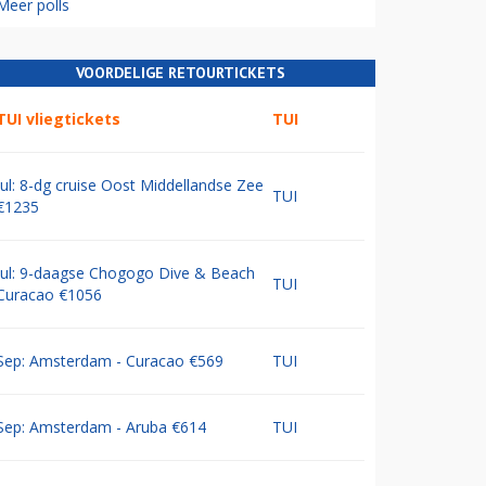
Meer polls
VOORDELIGE RETOURTICKETS
TUI vliegtickets
TUI
Jul: 8-dg cruise Oost Middellandse Zee
TUI
€1235
Jul: 9-daagse Chogogo Dive & Beach
TUI
Curacao €1056
Sep: Amsterdam - Curacao €569
TUI
Sep: Amsterdam - Aruba €614
TUI