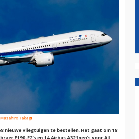
: Masahiro Takagi
 nieuwe vliegtuigen te bestellen. Het gaat om 18
braer E190-E2’s en 14 Airbus A321neo’s voor All