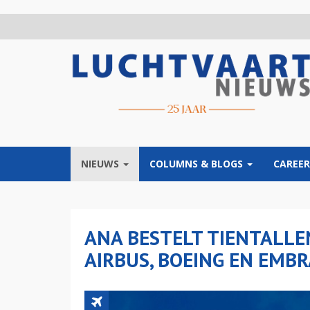
Overslaan
en
naar
de
inhoud
gaan
NIEUWS
COLUMNS & BLOGS
CAREER
ANA BESTELT TIENTALLE
AIRBUS, BOEING EN EMB