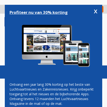
Overslaan
en
x
Digitaal Magazine
Registreer
Check in
naar
Profiteer nu van 30% korting
de
inhoud
gaan
Magazine
Podcasts
Vacatures
Toggl
naviga
Ontvang een jaar lang 30% korting op het beste van
Luchtvaartnieuws en Zakenreisnieuws. Krijg onbeperkt
toegang tot al het nieuws en de bijbehorende Apps.
BA GAAT VOOR DE EERSTE
Ontvang tevens 12 maanden het Luchtvaartnieuws
MAAL VLIEGEN VANAF
Magazine in de mail of op de mat.