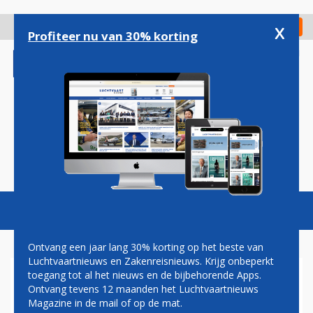
Overslaan
en
x
Digitaal Magazine
Registreer
Check in
naar
Profiteer nu van 30% korting
de
inhoud
gaan
Magazine
Podcasts
Vacatures
Toggl
naviga
Ontvang een jaar lang 30% korting op het beste van
Luchtvaartnieuws en Zakenreisnieuws. Krijg onbeperkt
toegang tot al het nieuws en de bijbehorende Apps.
DELTA ONTHULT 'THANK
Ontvang tevens 12 maanden het Luchtvaartnieuws
YOU' AIRBUS MET ALLE
Magazine in de mail of op de mat.