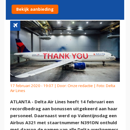
NAMEN MEDEWERKERS
Bekijk aanbieding
17 februari 2020 - 19:07 | Door:
Onze redactie
| Foto: Delta
Air Lines
ATLANTA - Delta Air Lines heeft 14 februari een
recordbedrag aan bonussen uitgekeerd aan haar
personeel. Daarnaast werd op Valentijnsdag een
Airbus A321 met staartnummer N391DN onthuld
met daarop de namen van alle Delta-werknemers