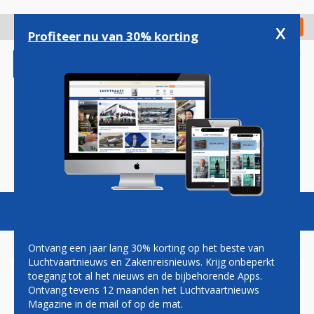
Overslaan
en
x
Digitaal Magazine
Registreer
Check in
naar
Profiteer nu van 30% korting
de
inhoud
gaan
Magazine
Podcasts
Vacatures
Toggl
naviga
Ontvang een jaar lang 30% korting op het beste van
Luchtvaartnieuws en Zakenreisnieuws. Krijg onbeperkt
toegang tot al het nieuws en de bijbehorende Apps.
DELTA VAN START TUSSEN
Ontvang tevens 12 maanden het Luchtvaartnieuws
ATLANTA EN SEOUL
Magazine in de mail of op de mat.