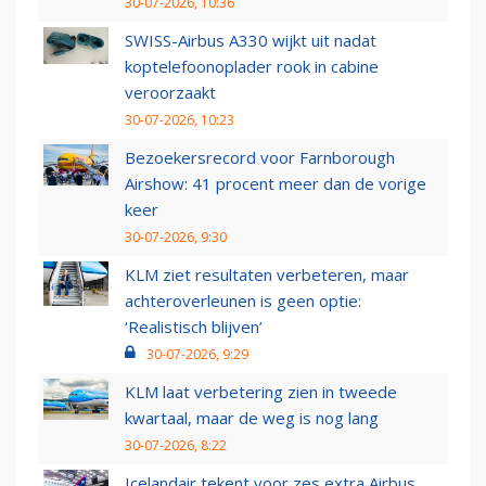
30-07-2026, 10:36
SWISS-Airbus A330 wijkt uit nadat
koptelefoonoplader rook in cabine
veroorzaakt
30-07-2026, 10:23
Bezoekersrecord voor Farnborough
Airshow: 41 procent meer dan de vorige
keer
30-07-2026, 9:30
KLM ziet resultaten verbeteren, maar
achteroverleunen is geen optie:
‘Realistisch blijven’
30-07-2026, 9:29
KLM laat verbetering zien in tweede
kwartaal, maar de weg is nog lang
30-07-2026, 8:22
Icelandair tekent voor zes extra Airbus