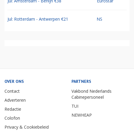
Jul: Amsterdam - Berlijn €38
Eurostar
Jul: Rotterdam - Antwerpen €21
NS
OVER ONS
PARTNERS
Contact
Vakbond Nederlands
Cabinepersoneel
Adverteren
TUI
Redactie
NEWHEAP
Colofon
Privacy & Cookiebeleid