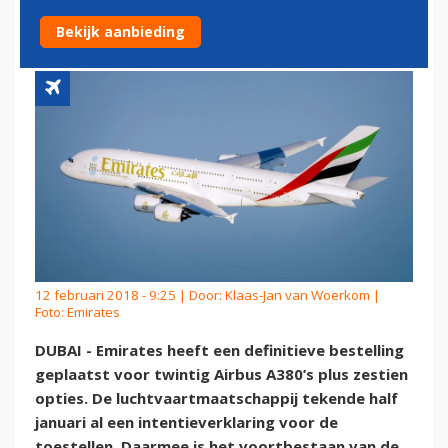
ORDER VOOR AIRBUS A380
Bekijk aanbieding
12 februari 2018 - 9:25 | Door:
Klaas-Jan van Woerkom
|
Foto: Emirates
DUBAI - Emirates heeft een definitieve bestelling
geplaatst voor twintig Airbus A380’s plus zestien
opties. De luchtvaartmaatschappij tekende half
januari al een intentieverklaring voor de
toestellen. Daarmee is het voortbestaan van de