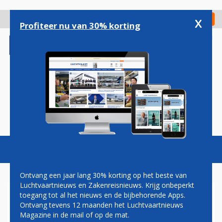
Overslaan
en
x
Digitaal Magazine
Registreer
Check in
naar
Profiteer nu van 30% korting
de
inhoud
gaan
Magazine
Podcasts
Vacatures
Toggl
naviga
Ontvang een jaar lang 30% korting op het beste van
Luchtvaartnieuws en Zakenreisnieuws. Krijg onbeperkt
toegang tot al het nieuws en de bijbehorende Apps.
EMIRATES ZET DEFINITIEVE
Ontvang tevens 12 maanden het Luchtvaartnieuws
HANDTEKENING ONDER
Magazine in de mail of op de mat.