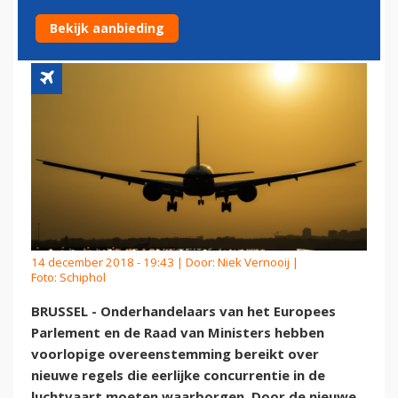
LUCHTVAART
Bekijk aanbieding
14 december 2018 - 19:43 | Door:
Niek Vernooij
|
Foto: Schiphol
BRUSSEL - Onderhandelaars van het Europees
Parlement en de Raad van Ministers hebben
voorlopige overeenstemming bereikt over
nieuwe regels die eerlijke concurrentie in de
luchtvaart moeten waarborgen. Door de nieuwe