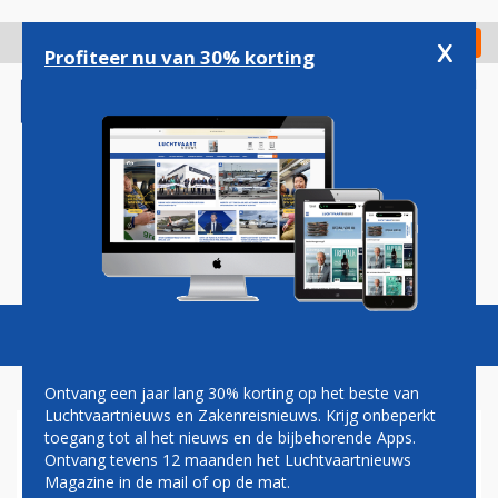
Overslaan
en
x
Digitaal Magazine
Registreer
Check in
naar
Profiteer nu van 30% korting
de
inhoud
gaan
Magazine
Podcasts
Vacatures
Toggl
naviga
Ontvang een jaar lang 30% korting op het beste van
Luchtvaartnieuws en Zakenreisnieuws. Krijg onbeperkt
toegang tot al het nieuws en de bijbehorende Apps.
EUROPEES AKKOORD OVER
Ontvang tevens 12 maanden het Luchtvaartnieuws
ONEERLIJKE CONCURRENTIE
Magazine in de mail of op de mat.