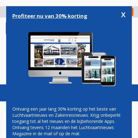
Overslaan
en
x
Digitaal Magazine
Registreer
Check in
naar
Profiteer nu van 30% korting
de
inhoud
gaan
Magazine
Podcasts
Vacatures
Toggl
naviga
Ontvang een jaar lang 30% korting op het beste van
Luchtvaartnieuws en Zakenreisnieuws. Krijg onbeperkt
toegang tot al het nieuws en de bijbehorende Apps.
EVA AIR: VOORLOPIG NOG
Ontvang tevens 12 maanden het Luchtvaartnieuws
GEEN PASSAGIERSVLUCHTEN
Magazine in de mail of op de mat.