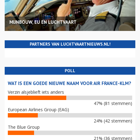
MIJNBOUW, EU EN LUCHTVAART
PARTNERS VAN LUCHTVAARTNIEUWS.NL!
POLL
WAT IS EEN GOEDE NIEUWE NAAM VOOR AIR FRANCE-KLM?
Verzin alsjeblieft iets anders
47% (81 stemmen)
European Airlines Group (EAG)
24% (42 stemmen)
The Blue Group
21% (36 stemmen)