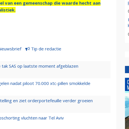
el van een gemeenschap die waarde hecht aan
listiek.
nieuwsbrief
Tip de redactie
 tak SAS op laatste moment afgeblazen
elen nadat piloot 70.000 xtc-pillen smokkelde
elling en ziet orderportefeuille verder groeien
chorting vluchten naar Tel Aviv