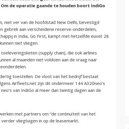
. Om de operatie gaande te houden boort IndiGo
n, niet ver van de hoofdstad New Delhi, bevestigd
n gebrek aan verscheidene reserve-onderdelen,
pij in India, Go First, kampt met hetzelfde euvel: 28
unnen niet vliegen.
 toeleveringsketen (supply chain), die ook airlines
kunnen al maanden niet voldoen aan de vraag naar
veonderdelen.
ertig toestellen. De vloot van het bedrijf bestaat
olgens Airfleets.net zijn dit ondermeer 144 A320neo’s
 neo’s van IndiGo al meer dan twintig dagen aan de
 werken met partners om “de continuïteit van het
 verder vliegtuigen in op de leasemarkt.