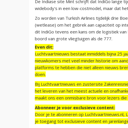
De Indiase site Mint schrijft dat IndiGo lange t
widebody's in een low-costmodel, maar dat het
Zo worden van Turkish Airlines tijdelijk drie B
(wetlease) om het gebrek aan capaciteit op in
dit IndiGo tevens een kans om de logistiek van
boord van grote vliegtuigen als de 777.
Even dit:
Luchtvaartnieuws bestaat inmiddels bijna 25 jaa
nieuwkomers met veel minder historie om aand
platforms te hebben die niet alleen nieuws bre
doen.
Bij Luchtvaartnieuws en zustersite Zakenreisn
het leveren van het meest actuele en onafhankel
maakt ons een onmisbare bron voor lezers die g
Abonneer je voor exclusieve content:
Door je te abonneren op Luchtvaartnieuws.nl, 
je toegang tot exclusieve content en jarenlang