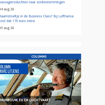
passagiersvluchten naar zonbestemmingen
04 aug 26
Raamstoeltje in de Business Class? Bij Lufthansa
kost dat 170 euro extra
05 aug 26
COLUMNS
MIJNBOUW, EU EN LUCHTVAART