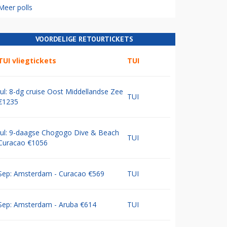
Meer polls
VOORDELIGE RETOURTICKETS
TUI vliegtickets
TUI
Jul: 8-dg cruise Oost Middellandse Zee
TUI
€1235
Jul: 9-daagse Chogogo Dive & Beach
TUI
Curacao €1056
Sep: Amsterdam - Curacao €569
TUI
Sep: Amsterdam - Aruba €614
TUI