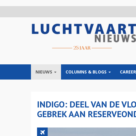
Overslaan
en
naar
de
inhoud
gaan
NIEUWS
COLUMNS & BLOGS
CAREER
INDIGO: DEEL VAN DE V
GEBREK AAN RESERVEON