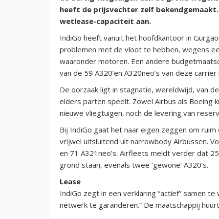
heeft de prijsvechter zelf bekendgemaakt
wetlease-capaciteit aan.
IndiGo heeft vanuit het hoofdkantoor in Gurgao
problemen met de vloot te hebben, wegens ee
waaronder motoren. Een andere budgetmaatschap
van de 59 A320’en A320neo’s van deze carrier k
De oorzaak ligt in stagnatie, wereldwijd, van de
elders parten speelt. Zowel Airbus als Boeing 
nieuwe vliegtuigen, noch de levering van reser
Bij IndiGo gaat het naar eigen zeggen om ruim d
vrijwel uitsluitend uit narrowbody Airbussen. V
en 71 A321neo’s. Airfleets meldt verder dat 25
grond staan, evenals twee ‘gewone’ A320’s.
Lease
IndiGo zegt in een verklaring “actief” samen te
netwerk te garanderen.” De maatschappij huurt