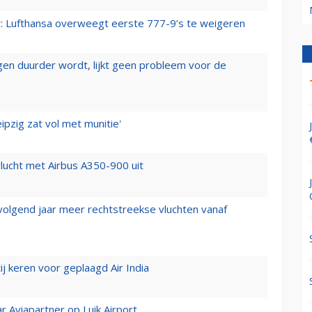
er: Lufthansa overweegt eerste 777-9’s te weigeren
iegen duurder wordt, lijkt geen probleem voor de
ipzig zat vol met munitie'
lucht met Airbus A350-900 uit
 volgend jaar meer rechtstreekse vluchten vanaf
j keren voor geplaagd Air India
r Aviapartner op Luik Airport