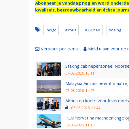
Abonneer je vandaag nog en word onderde
kwaliteit, betrouwbaarheid en échte journa
indigo
airbus
a320neo
boeing
Verstuur per e-mail
Meld u aan voor de 
Staking cabinepersoneel Noorse
07-08-2026, 15:11
Malaysia Airlines neemt maatreg
07-08-2026, 14:07
Airbus op koers voor leverdoelst
07-08-2026, 11:44
KLM hervat na maandenlange ops
07-08-2026, 11:10