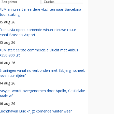
Best gelezen
Crashes
KLM annuleert meerdere vluchten naar Barcelona
door staking
05 aug 26
Transavia opent komende winter nieuwe route
vanaf Brussels Airport
05 aug 26
KLM stelt eerste commerciële vlucht met Airbus
A350-900 uit
06 aug 26
Groningen vanaf nu verbonden met Esbjerg: 'scheelt
zeven uur rijden'
04 aug 26
easyJet wordt overgenomen door Apollo, Castlelake
haakt af
06 aug 26
Luchthaven Luik krijgt komende winter weer