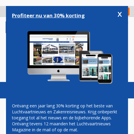
Overslaan
en
x
Digitaal Magazine
Registreer
Check in
naar
Profiteer nu van 30% korting
de
inhoud
gaan
Magazine
Podcasts
Vacatures
Toggl
naviga
Ontvang een jaar lang 30% korting op het beste van
Luchtvaartnieuws en Zakenreisnieuws. Krijg onbeperkt
toegang tot al het nieuws en de bijbehorende Apps.
KLM-CREW BLUST AAN
Ontvang tevens 12 maanden het Luchtvaartnieuws
BOORD BRANDJE IN
Magazine in de mail of op de mat.