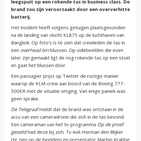
leegspuit op een rokende tas in business class. De
brand zou zijn veroorzaakt door een oververhitte
batterij.
Het incident heeft volgens getuigen plaatsgevonden
na de landing van vlucht KL875 op de luchthaven van
Bangkok. Op foto's is te zien dat crewleden de tas in
een
overhead bin
blussen. Op videbeelden die even
later zijn gemaakt ligt de nog rokende tas op een stoel
en gaat het blussen door.
Een passagier prijst op Twitter de rustige manier
waarop de KLM-crew aan boord van de Boeing 777-
300ER met de situatie omging. Van enige paniek was
geen sprake.
De Telegraaf
meldt dat de brand was ontstaan in de
accu van een cameradrone die zich in de tas bevond.
Een cameraman van het tv-programma
Op de proef
gesteld
had deze bij zich. Tv-kok Herman den Blijker
(te zien op de beelden) en presentator Martijn Krabbe