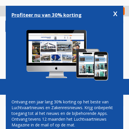
Overslaan
en
x
Digitaal Magazine
Registreer
Check in
naar
Profiteer nu van 30% korting
de
inhoud
gaan
Magazine
Podcasts
Vacatures
Toggl
naviga
Ontvang een jaar lang 30% korting op het beste van
Luchtvaartnieuws en Zakenreisnieuws. Krijg onbeperkt
toegang tot al het nieuws en de bijbehorende Apps.
NA DOWNGRADE: FAA GAAT
Ontvang tevens 12 maanden het Luchtvaartnieuws
MEXICAANSE
Magazine in de mail of op de mat.