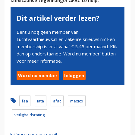
Mexicaanse tegenhanger AFAC te hulp.
Dit artikel verder lezen?
Bent u nog geen member van
Luchtvaartnieuws.nl en Zakenreisnieuws.nl? Een
membership is er al vanaf € 5,45 per maand. Klik
dan op onderstaande 'Word nu member' button
voor meer informatie.
Word nu member
Inloggen
faa
iata
afac
mexico
veiligheidsrating
Verstuur per e-mail