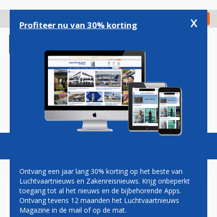
Overslaan
en
x
Digitaal Magazine
Registreer
Check in
naar
Profiteer nu van 30% korting
de
inhoud
gaan
Magazine
Podcasts
Vacatures
Toggl
naviga
Ontvang een jaar lang 30% korting op het beste van
Luchtvaartnieuws en Zakenreisnieuws. Krijg onbeperkt
toegang tot al het nieuws en de bijbehorende Apps.
POSITIEVE REACTIES OP
Ontvang tevens 12 maanden het Luchtvaartnieuws
AANDEEL NEDERLANDSE
Magazine in de mail of op de mat.