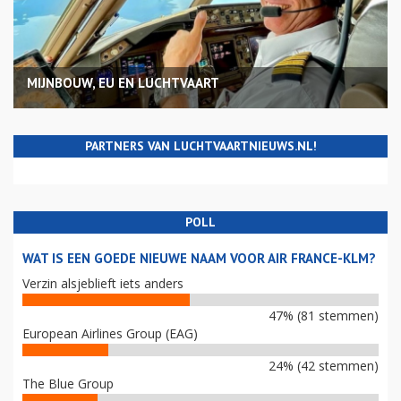
MIJNBOUW, EU EN LUCHTVAART
PARTNERS VAN LUCHTVAARTNIEUWS.NL!
POLL
WAT IS EEN GOEDE NIEUWE NAAM VOOR AIR FRANCE-KLM?
Verzin alsjeblieft iets anders
47% (81 stemmen)
European Airlines Group (EAG)
24% (42 stemmen)
The Blue Group