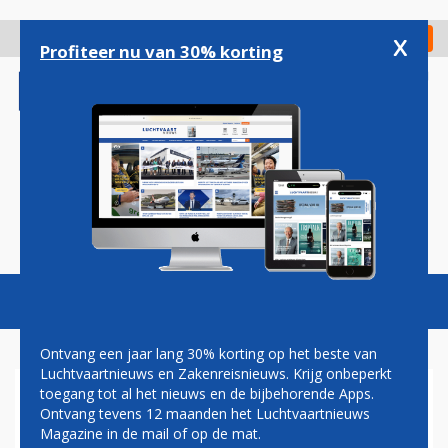
Overslaan
en
x
Digitaal Magazine
Registreer
Check in
naar
Profiteer nu van 30% korting
de
inhoud
gaan
Magazine
Podcasts
Vacatures
Toggl
naviga
Ontvang een jaar lang 30% korting op het beste van
Luchtvaartnieuws en Zakenreisnieuws. Krijg onbeperkt
toegang tot al het nieuws en de bijbehorende Apps.
PRIJSVECHTER PLAY GOOIT
Ontvang tevens 12 maanden het Luchtvaartnieuws
HET ROER OM: MINDER
Magazine in de mail of op de mat.