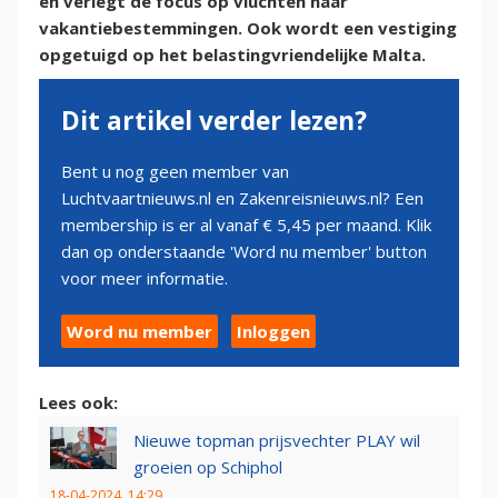
en verlegt de focus op vluchten naar
vakantiebestemmingen. Ook wordt een vestiging
opgetuigd op het belastingvriendelijke Malta.
Dit artikel verder lezen?
Bent u nog geen member van
Luchtvaartnieuws.nl en Zakenreisnieuws.nl? Een
membership is er al vanaf € 5,45 per maand. Klik
dan op onderstaande 'Word nu member' button
voor meer informatie.
Word nu member
Inloggen
Lees ook:
Nieuwe topman prijsvechter PLAY wil
groeien op Schiphol
18-04-2024, 14:29