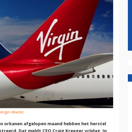
Virgin Atlantic
an orkanen afgelopen maand hebben het herstel
streerd. Dat meldt CEO Craig Kreeger vrijdag. In