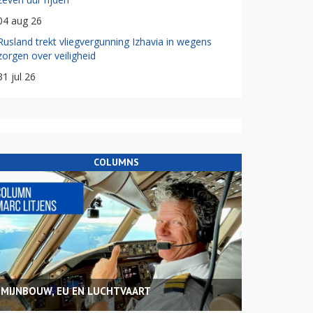
04 aug 26
Rusland trekt vliegvergunning Izhavia in wegens
zorgen over veiligheid
31 jul 26
COLUMNS
MIJNBOUW, EU EN LUCHTVAART