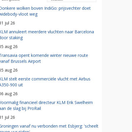
Donkere wolken boven IndiGo: prijsvechter doet
widebody-vloot weg
31 jul 26
KLM annuleert meerdere vluchten naar Barcelona
door staking
05 aug 26
Transavia opent komende winter nieuwe route
vanaf Brussels Airport
05 aug 26
KLM stelt eerste commerciële vlucht met Airbus
A350-900 uit
06 aug 26
Voormalig financieel directeur KLM Erik Swelheim
aan de slag bij ProRail
31 jul 26
Groningen vanaf nu verbonden met Esbjerg: 'scheelt
zeven uur rijden'