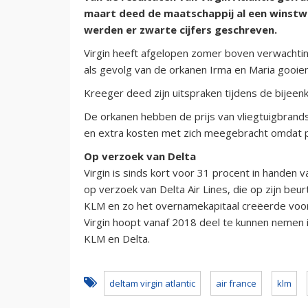
maart deed de maatschappij al een winstw
werden er zwarte cijfers geschreven.
Virgin heeft afgelopen zomer boven verwachtin
als gevolg van de orkanen Irma en Maria gooien
Kreeger deed zijn uitspraken tijdens de bijee
De orkanen hebben de prijs van vliegtuigbrands
en extra kosten met zich meegebracht omdat 
Op verzoek van Delta
Virgin is sinds kort voor 31 procent in handen 
op verzoek van Delta Air Lines, die op zijn beu
KLM en zo het overnamekapitaal creëerde voor
Virgin hoopt vanaf 2018 deel te kunnen nemen i
KLM en Delta.
deltam virgin atlantic
air france
klm