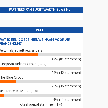
PARTNERS VAN LUCHTVAARTNIEUWS.NL!
POLL
WAT IS EEN GOEDE NIEUWE NAAM VOOR AIR
FRANCE-KLM?
Verzin alsjeblieft iets anders
47% (81 stemmen)
European Airlines Group (EAG)
24% (42 stemmen)
The Blue Group
21% (36 stemmen)
Air-France-KLM-SAS(-TAP)
6% (11 stemmen)
Totaal aantal stemmen: 170