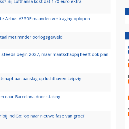
ss? Bij Lufthansa kost dat 170 euro extra
rste Airbus A350F maanden vertraging oplopen
wartaal met minder oorlogsgeweld
 steeds begin 2027, maar maatschappij heeft ook plan
tsnapt aan aanslag op luchthaven Leipzig
n naar Barcelona door staking
 bij IndiGo: 'op naar nieuwe fase van groei'