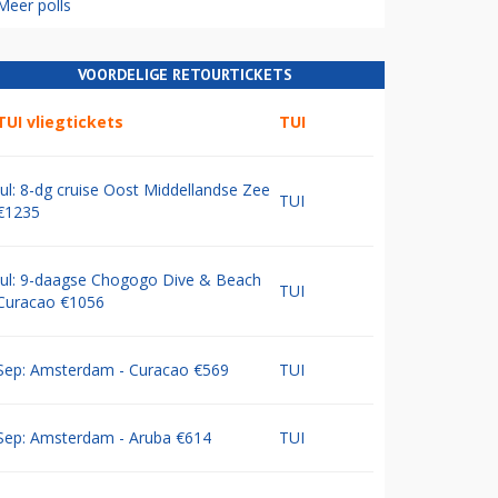
Meer polls
VOORDELIGE RETOURTICKETS
TUI vliegtickets
TUI
Jul: 8-dg cruise Oost Middellandse Zee
TUI
€1235
Jul: 9-daagse Chogogo Dive & Beach
TUI
Curacao €1056
Sep: Amsterdam - Curacao €569
TUI
Sep: Amsterdam - Aruba €614
TUI