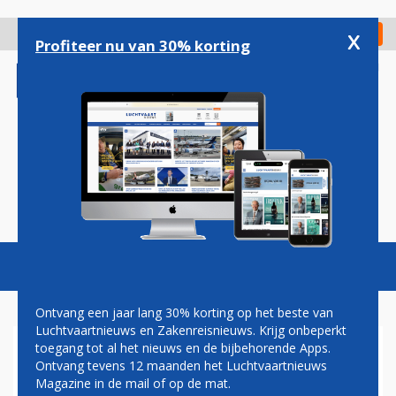
Overslaan
en
x
Digitaal Magazine
Registreer
Check in
naar
Profiteer nu van 30% korting
de
inhoud
gaan
Magazine
Podcasts
Vacatures
Toggl
naviga
Ontvang een jaar lang 30% korting op het beste van
Luchtvaartnieuws en Zakenreisnieuws. Krijg onbeperkt
toegang tot al het nieuws en de bijbehorende Apps.
RETRO-737 VAN TRANSAVIA
Ontvang tevens 12 maanden het Luchtvaartnieuws
GAAT VOOR KLM VLIEGEN
Magazine in de mail of op de mat.