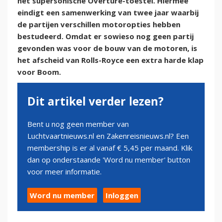
het supersonische Overture-toestel. Hiermee
eindigt een samenwerking van twee jaar waarbij
de partijen verschillen motoropties hebben
bestudeerd. Omdat er sowieso nog geen partij
gevonden was voor de bouw van de motoren, is
het afscheid van Rolls-Royce een extra harde klap
voor Boom.
Dit artikel verder lezen?
Bent u nog geen member van
Luchtvaartnieuws.nl en Zakenreisnieuws.nl? Een
membership is er al vanaf € 5,45 per maand. Klik
dan op onderstaande 'Word nu member' button
voor meer informatie.
Word nu member
Inloggen