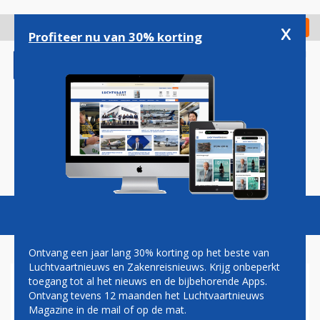
Overslaan
en
x
Digitaal Magazine
Registreer
Check in
naar
Profiteer nu van 30% korting
de
inhoud
gaan
Magazine
Podcasts
Vacatures
Toggl
naviga
Ontvang een jaar lang 30% korting op het beste van
Luchtvaartnieuws en Zakenreisnieuws. Krijg onbeperkt
toegang tot al het nieuws en de bijbehorende Apps.
ROLLS-ROYCE BEËINDIGT
Ontvang tevens 12 maanden het Luchtvaartnieuws
SAMENWERKING MET BOOM
Magazine in de mail of op de mat.