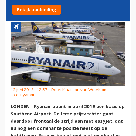
AIRPORT
Bekijk aanbieding
13 juni 2018 - 12:57 | Door:
Klaas-Jan van Woerkom
|
Foto: Ryanair
LONDEN - Ryanair opent in april 2019 een basis op
Southend Airport. De Ierse prijsvechter gaat
daardoor frontaal de strijd aan met easyJet, dat
nu nog een dominante positie heeft op de
luchthaven. Ryanair begint met niet minder dan