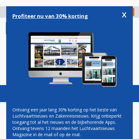
Overslaan
en
x
Digitaal Magazine
Registreer
Check in
naar
Profiteer nu van 30% korting
de
inhoud
gaan
Magazine
Podcasts
Vacatures
Toggl
naviga
Ontvang een jaar lang 30% korting op het beste van
Luchtvaartnieuws en Zakenreisnieuws. Krijg onbeperkt
toegang tot al het nieuws en de bijbehorende Apps.
RYANAIR VALT EASYJET AAN
Ontvang tevens 12 maanden het Luchtvaartnieuws
MET BASIS OP SOUTHEND
Magazine in de mail of op de mat.