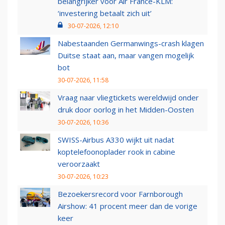
belangrijker voor Air France-KLM:
‘investering betaalt zich uit’
30-07-2026, 12:10
Nabestaanden Germanwings-crash klagen
Duitse staat aan, maar vangen mogelijk
bot
30-07-2026, 11:58
Vraag naar vliegtickets wereldwijd onder
druk door oorlog in het Midden-Oosten
30-07-2026, 10:36
SWISS-Airbus A330 wijkt uit nadat
koptelefoonoplader rook in cabine
veroorzaakt
30-07-2026, 10:23
Bezoekersrecord voor Farnborough
Airshow: 41 procent meer dan de vorige
keer