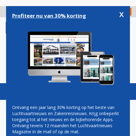
Overslaan
en
x
Digitaal Magazine
Registreer
Check in
naar
Profiteer nu van 30% korting
de
inhoud
gaan
Magazine
Podcasts
Vacatures
Toggl
naviga
Ontvang een jaar lang 30% korting op het beste van
Luchtvaartnieuws en Zakenreisnieuws. Krijg onbeperkt
toegang tot al het nieuws en de bijbehorende Apps.
SWISS VERANDERT
Ontvang tevens 12 maanden het Luchtvaartnieuws
OPERATIONELE REGIONALE
Magazine in de mail of op de mat.