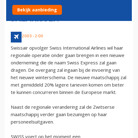
STRUCTUUR EN SNIJDT IN
Bekijk aanbieding
SALARISSEN
3 mei 2003 - 2:00
Swissair opvolger Swiss International Airlines wil haar
regionale operatie onder gaan brengen in een nieuwe
onderneming die de naam Swiss Express zal gaan
dragen. De overgang zal ingaan bij de invoering van
het nieuwe winterschema. De nieuwe maatschappij zal
met gemiddeld 20% lagere tarieven komen om beter
te kunnen concurreren binnen de Europese markt.
Naast de regionale verandering zal de Zwitserse
maatschappij verder gaan bezuinigen op haar
personeelsuitgaven.
SWISS voert op het moment een