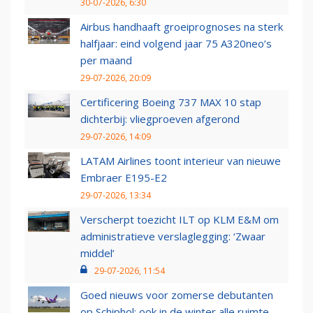
30-07-2026, 6:30
Airbus handhaaft groeiprognoses na sterk
halfjaar: eind volgend jaar 75 A320neo’s
per maand
29-07-2026, 20:09
Certificering Boeing 737 MAX 10 stap
dichterbij: vliegproeven afgerond
29-07-2026, 14:09
LATAM Airlines toont interieur van nieuwe
Embraer E195-E2
29-07-2026, 13:34
Verscherpt toezicht ILT op KLM E&M om
administratieve verslaglegging: ‘Zwaar
middel’
29-07-2026, 11:54
Goed nieuws voor zomerse debutanten
op Schiphol: ook in de winter alle ruimte