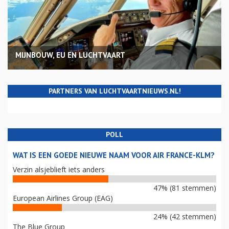
MIJNBOUW, EU EN LUCHTVAART
PARTNERS VAN LUCHTVAARTNIEUWS.NL!
POLL
WAT IS EEN GOEDE NIEUWE NAAM VOOR AIR FRANCE-KLM?
Verzin alsjeblieft iets anders
47% (81 stemmen)
European Airlines Group (EAG)
24% (42 stemmen)
The Blue Group