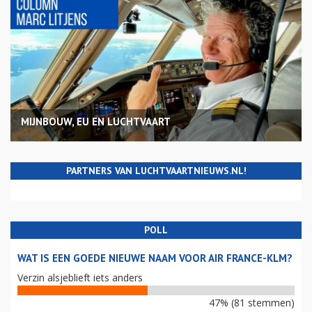
MIJNBOUW, EU EN LUCHTVAART
PARTNERS VAN LUCHTVAARTNIEUWS.NL!
POLL
WAT IS EEN GOEDE NIEUWE NAAM VOOR AIR FRANCE-KLM?
Verzin alsjeblieft iets anders
47% (81 stemmen)