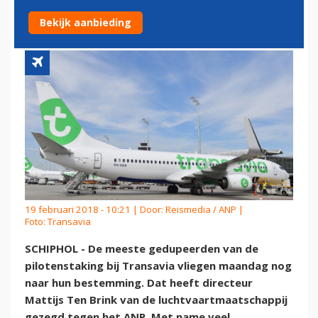
VLIEGEN MAANDAG NOG
Bekijk aanbieding
19 februari 2018 - 10:21 | Door:
Reismedia / ANP
|
Foto: Transavia
SCHIPHOL - De meeste gedupeerden van de
pilotenstaking bij Transavia vliegen maandag nog
naar hun bestemming. Dat heeft directeur
Mattijs Ten Brink van de luchtvaartmaatschappij
gezegd tegen het ANP. Met name veel