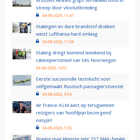
Brussels Airlines grijpt ternauwernood in:
streep door vlootuitbreiding
04-08-2026, 11:47
Stakingen en dure brandstof drukken
winst Lufthansa hard omlaag
04-08-2026, 11:38
Staking dreigt komend weekend bij
cabinepersoneel van SAS Noorwegen
04-08-2026, 10:57
Eerste succesvolle testvlucht voor
zelfgemaakt Russisch passagierstoestel
04-08-2026, 9:54
Air France-KLM aast op terugwinnen
reizigers van ‘hoofdpijn bezorgend’
easyJet
04-08-2026, 7:26
Boeing mag kleinste telg 737 MAX-familie