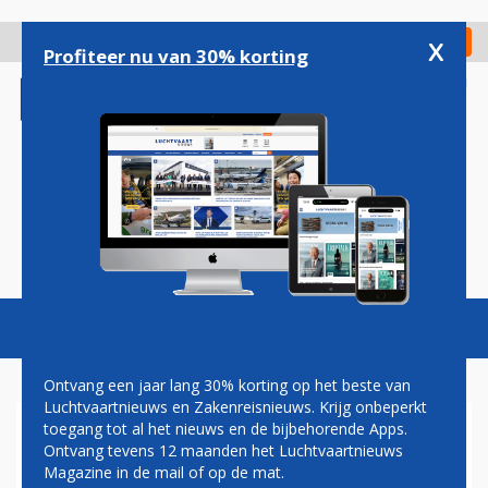
Overslaan
en
x
Digitaal Magazine
Registreer
Check in
naar
Profiteer nu van 30% korting
de
inhoud
gaan
Magazine
Podcasts
Vacatures
Toggl
naviga
Ontvang een jaar lang 30% korting op het beste van
Luchtvaartnieuws en Zakenreisnieuws. Krijg onbeperkt
toegang tot al het nieuws en de bijbehorende Apps.
TEN BRINK: MEESTE
Ontvang tevens 12 maanden het Luchtvaartnieuws
TRANSAVIA-PASSAGIERS
Magazine in de mail of op de mat.