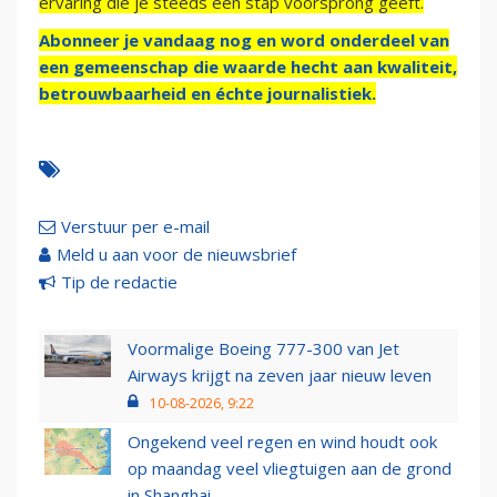
ervaring die je steeds een stap voorsprong geeft.
Abonneer je vandaag nog en word onderdeel van
een gemeenschap die waarde hecht aan kwaliteit,
betrouwbaarheid en échte journalistiek.
Verstuur per e-mail
Meld u aan voor de nieuwsbrief
Tip de redactie
Voormalige Boeing 777-300 van Jet
Airways krijgt na zeven jaar nieuw leven
10-08-2026, 9:22
Ongekend veel regen en wind houdt ook
op maandag veel vliegtuigen aan de grond
in Shanghai