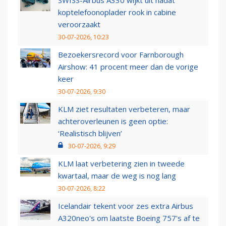
SWISS-Airbus A330 wijkt uit nadat
koptelefoonoplader rook in cabine
veroorzaakt
30-07-2026, 10:23
Bezoekersrecord voor Farnborough
Airshow: 41 procent meer dan de vorige
keer
30-07-2026, 9:30
KLM ziet resultaten verbeteren, maar
achteroverleunen is geen optie:
‘Realistisch blijven’
30-07-2026, 9:29
KLM laat verbetering zien in tweede
kwartaal, maar de weg is nog lang
30-07-2026, 8:22
Icelandair tekent voor zes extra Airbus
A320neo's om laatste Boeing 757's af te