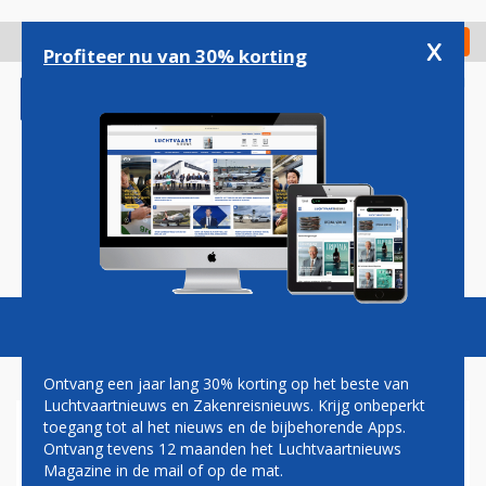
Overslaan
en
x
Digitaal Magazine
Registreer
Check in
naar
Profiteer nu van 30% korting
de
inhoud
gaan
Magazine
Podcasts
Vacatures
Toggl
naviga
Ontvang een jaar lang 30% korting op het beste van
Luchtvaartnieuws en Zakenreisnieuws. Krijg onbeperkt
toegang tot al het nieuws en de bijbehorende Apps.
THAILAND VERPLICHT
Ontvang tevens 12 maanden het Luchtvaartnieuws
VANAF DONDERDAG
Magazine in de mail of op de mat.