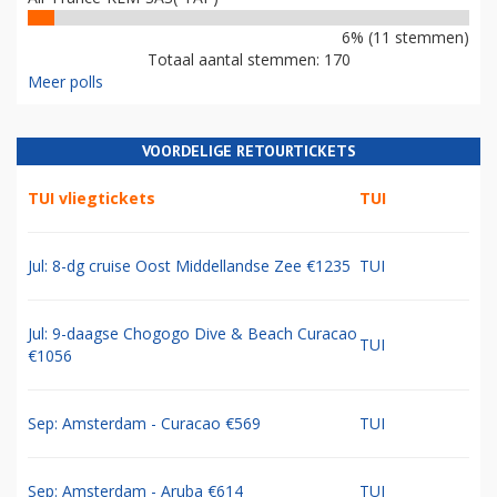
6% (11 stemmen)
Totaal aantal stemmen: 170
Meer polls
VOORDELIGE RETOURTICKETS
TUI vliegtickets
TUI
Jul: 8-dg cruise Oost Middellandse Zee €1235
TUI
Jul: 9-daagse Chogogo Dive & Beach Curacao
TUI
€1056
Sep: Amsterdam - Curacao €569
TUI
Sep: Amsterdam - Aruba €614
TUI