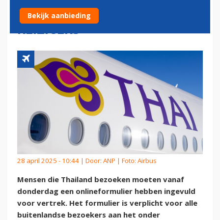
ONLINEFORMULIER VOOR
Bekijk aanbieding
REIZIGERS
28 april 2025 - 10:44 | Door:
ANP
| Foto: Airbus
Mensen die Thailand bezoeken moeten vanaf
donderdag een onlineformulier hebben ingevuld
voor vertrek. Het formulier is verplicht voor alle
buitenlandse bezoekers aan het onder