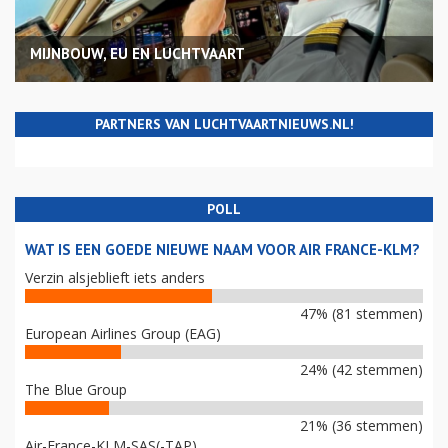
MIJNBOUW, EU EN LUCHTVAART
PARTNERS VAN LUCHTVAARTNIEUWS.NL!
POLL
WAT IS EEN GOEDE NIEUWE NAAM VOOR AIR FRANCE-KLM?
Verzin alsjeblieft iets anders
47% (81 stemmen)
European Airlines Group (EAG)
24% (42 stemmen)
The Blue Group
21% (36 stemmen)
Air-France-KLM-SAS(-TAP)