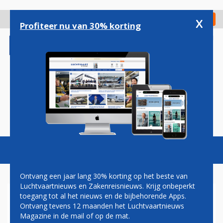
Overslaan
en
x
Digitaal Magazine
Registreer
Check in
naar
Profiteer nu van 30% korting
de
inhoud
gaan
Magazine
Podcasts
Vacatures
Toggl
naviga
Ontvang een jaar lang 30% korting op het beste van
Luchtvaartnieuws en Zakenreisnieuws. Krijg onbeperkt
toegang tot al het nieuws en de bijbehorende Apps.
TRANSAVIA BIJ MEEST
Ontvang tevens 12 maanden het Luchtvaartnieuws
STIPTE EUROPESE
Magazine in de mail of op de mat.