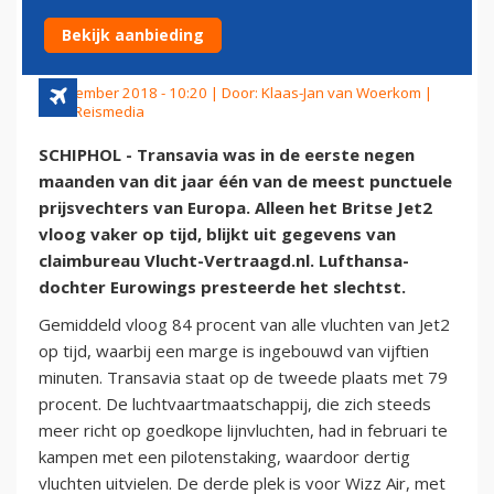
PRIJSVECHTERS
Bekijk aanbieding
5 december 2018 - 10:20 | Door:
Klaas-Jan van Woerkom
|
Foto: Reismedia
SCHIPHOL - Transavia was in de eerste negen
maanden van dit jaar één van de meest punctuele
prijsvechters van Europa. Alleen het Britse Jet2
vloog vaker op tijd, blijkt uit gegevens van
claimbureau Vlucht-Vertraagd.nl. Lufthansa-
dochter Eurowings presteerde het slechtst.
Gemiddeld vloog 84 procent van alle vluchten van Jet2
op tijd, waarbij een marge is ingebouwd van vijftien
minuten. Transavia staat op de tweede plaats met 79
procent. De luchtvaartmaatschappij, die zich steeds
meer richt op goedkope lijnvluchten, had in februari te
kampen met een pilotenstaking, waardoor dertig
vluchten uitvielen. De derde plek is voor Wizz Air, met