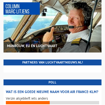
MIJNBOUW, EU EN LUCHTVAART
PARTNERS VAN LUCHTVAARTNIEUWS.NL!
POLL
WAT IS EEN GOEDE NIEUWE NAAM VOOR AIR FRANCE-KLM?
Verzin alsjeblieft iets anders