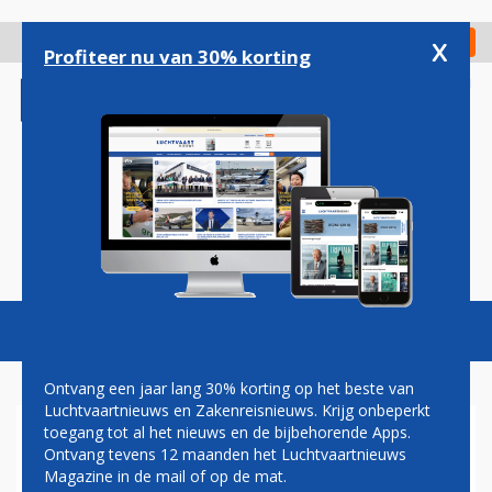
Overslaan
en
x
Digitaal Magazine
Registreer
Check in
naar
Profiteer nu van 30% korting
de
inhoud
gaan
Magazine
Podcasts
Vacatures
Toggl
naviga
Ontvang een jaar lang 30% korting op het beste van
Luchtvaartnieuws en Zakenreisnieuws. Krijg onbeperkt
toegang tot al het nieuws en de bijbehorende Apps.
Z AIR OVER TWEE WEKEN
Ontvang tevens 12 maanden het Luchtvaartnieuws
MET EMBRAER 140 TUSSEN
Magazine in de mail of op de mat.