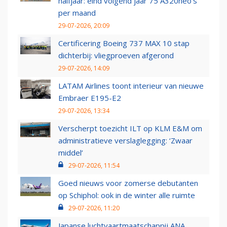
halfjaar: eind volgend jaar 75 A320neo’s
per maand
29-07-2026, 20:09
Certificering Boeing 737 MAX 10 stap
dichterbij: vliegproeven afgerond
29-07-2026, 14:09
LATAM Airlines toont interieur van nieuwe
Embraer E195-E2
29-07-2026, 13:34
Verscherpt toezicht ILT op KLM E&M om
administratieve verslaglegging: ‘Zwaar
middel’
29-07-2026, 11:54
Goed nieuws voor zomerse debutanten
op Schiphol: ook in de winter alle ruimte
29-07-2026, 11:20
Japanse luchtvaartmaatschappij ANA