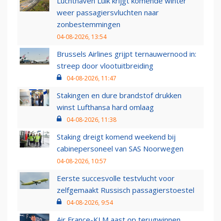
Luchthaven Luik krijgt komende winter
weer passagiersvluchten naar
zonbestemmingen
04-08-2026, 13:54
Brussels Airlines grijpt ternauwernood in:
streep door vlootuitbreiding
04-08-2026, 11:47
Stakingen en dure brandstof drukken
winst Lufthansa hard omlaag
04-08-2026, 11:38
Staking dreigt komend weekend bij
cabinepersoneel van SAS Noorwegen
04-08-2026, 10:57
Eerste succesvolle testvlucht voor
zelfgemaakt Russisch passagierstoestel
04-08-2026, 9:54
Air France-KLM aast op terugwinnen