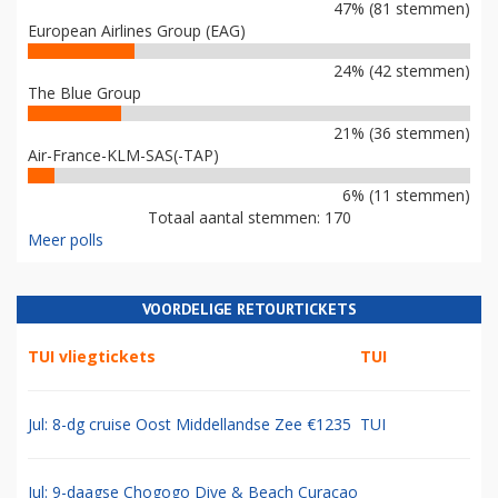
47% (81 stemmen)
European Airlines Group (EAG)
24% (42 stemmen)
The Blue Group
21% (36 stemmen)
Air-France-KLM-SAS(-TAP)
6% (11 stemmen)
Totaal aantal stemmen: 170
Meer polls
VOORDELIGE RETOURTICKETS
TUI vliegtickets
TUI
Jul: 8-dg cruise Oost Middellandse Zee €1235
TUI
Jul: 9-daagse Chogogo Dive & Beach Curacao