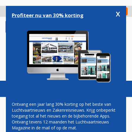
Overslaan
en
x
Digitaal Magazine
Registreer
Check in
naar
Profiteer nu van 30% korting
de
inhoud
gaan
Magazine
Podcasts
Vacatures
Toggl
naviga
Ontvang een jaar lang 30% korting op het beste van
Luchtvaartnieuws en Zakenreisnieuws. Krijg onbeperkt
toegang tot al het nieuws en de bijbehorende Apps.
VANAF VOLGENDE WEEK TIEN
Ontvang tevens 12 maanden het Luchtvaartnieuws
DAGEN MINDER TREINEN
Magazine in de mail of op de mat.