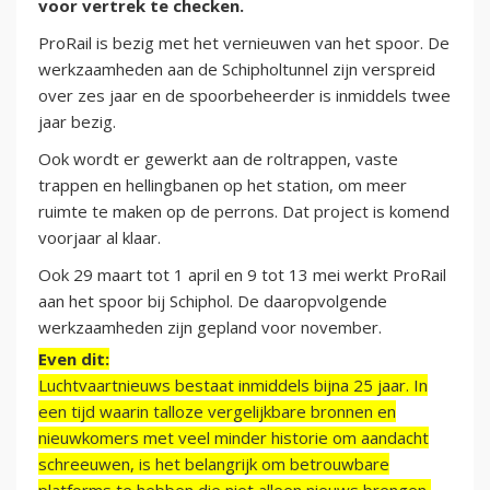
voor vertrek te checken.
ProRail is bezig met het vernieuwen van het spoor. De
werkzaamheden aan de Schipholtunnel zijn verspreid
over zes jaar en de spoorbeheerder is inmiddels twee
jaar bezig.
Ook wordt er gewerkt aan de roltrappen, vaste
trappen en hellingbanen op het station, om meer
ruimte te maken op de perrons. Dat project is komend
voorjaar al klaar.
Ook 29 maart tot 1 april en 9 tot 13 mei werkt ProRail
aan het spoor bij Schiphol. De daaropvolgende
werkzaamheden zijn gepland voor november.
Even dit:
Luchtvaartnieuws bestaat inmiddels bijna 25 jaar. In
een tijd waarin talloze vergelijkbare bronnen en
nieuwkomers met veel minder historie om aandacht
schreeuwen, is het belangrijk om betrouwbare