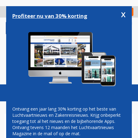
Overslaan
en
x
Digitaal Magazine
Registreer
Check in
naar
Profiteer nu van 30% korting
de
inhoud
gaan
Magazine
Podcasts
Vacatures
Toggl
naviga
Ontvang een jaar lang 30% korting op het beste van
Luchtvaartnieuws en Zakenreisnieuws. Krijg onbeperkt
toegang tot al het nieuws en de bijbehorende Apps.
AIRPORTS
Ontvang tevens 12 maanden het Luchtvaartnieuws
Magazine in de mail of op de mat.