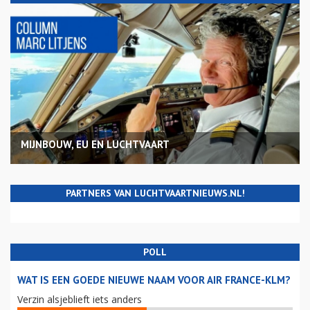
MIJNBOUW, EU EN LUCHTVAART
PARTNERS VAN LUCHTVAARTNIEUWS.NL!
POLL
WAT IS EEN GOEDE NIEUWE NAAM VOOR AIR FRANCE-KLM?
Verzin alsjeblieft iets anders