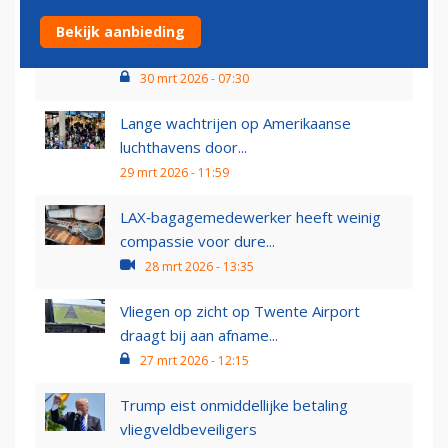
Nieuwste Privium-lounge op Schiphol
Bekijk aanbieding
gaat in juli open
30 mrt 2026 - 07:30
Lange wachtrijen op Amerikaanse
luchthavens door...
29 mrt 2026 - 11:59
LAX‑bagagemedewerker heeft weinig
compassie voor dure...
28 mrt 2026 - 13:35
Vliegen op zicht op Twente Airport
draagt bij aan afname...
27 mrt 2026 - 12:15
Trump eist onmiddellijke betaling
vliegveldbeveiligers