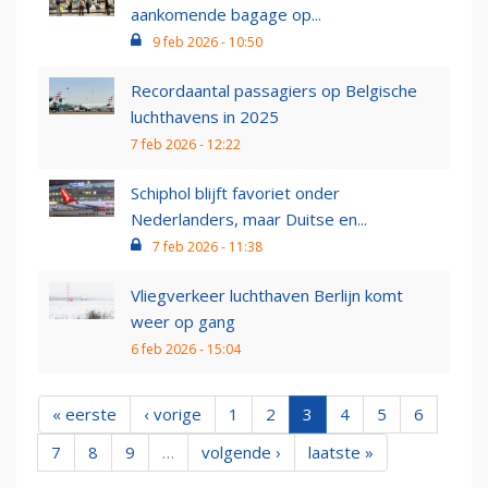
aankomende bagage op...
9 feb 2026 - 10:50
Recordaantal passagiers op Belgische
luchthavens in 2025
7 feb 2026 - 12:22
Schiphol blijft favoriet onder
Nederlanders, maar Duitse en...
7 feb 2026 - 11:38
Vliegverkeer luchthaven Berlijn komt
weer op gang
6 feb 2026 - 15:04
« eerste
‹ vorige
1
2
3
4
5
6
7
8
9
…
volgende ›
laatste »