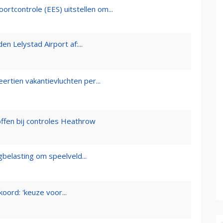
tcontrole (EES) uitstellen om...
 Lelystad Airport af:...
rtien vakantievluchten per...
fen bij controles Heathrow
gbelasting om speelveld...
oord: 'keuze voor...