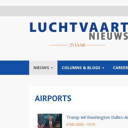
Overslaan
en
naar
de
inhoud
gaan
NIEUWS
COLUMNS & BLOGS
CAREER
AIRPORTS
Trump wil Washington Dulles Ai
6 feb 2026 - 10:15