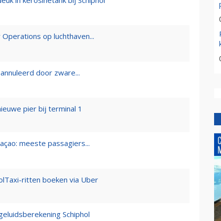
 Operations op luchthaven...
eannuleerd door zware...
ieuwe pier bij terminal 1
açao: meeste passagiers...
olTaxi-ritten boeken via Uber
geluidsberekening Schiphol