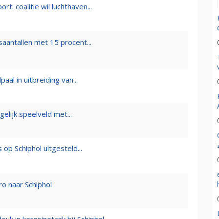
t: coalitie wil luchthaven...
aantallen met 15 procent...
aal in uitbreiding van...
elijk speelveld met...
op Schiphol uitgesteld...
ro naar Schiphol
k in kerosinetank bij Schiphol