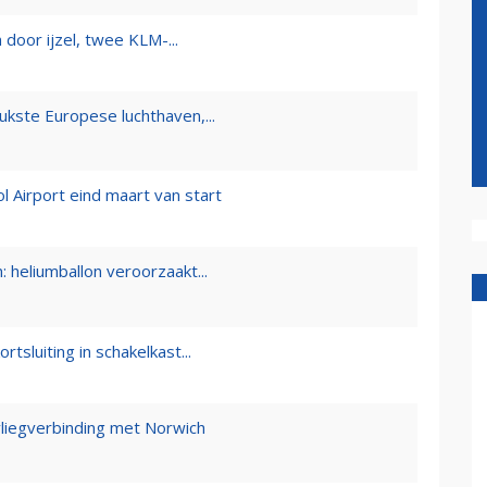
 door ijzel, twee KLM-...
ste Europese luchthaven,...
l Airport eind maart van start
heliumballon veroorzaakt...
tsluiting in schakelkast...
 vliegverbinding met Norwich