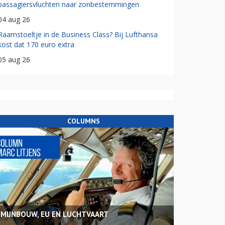
passagiersvluchten naar zonbestemmingen
04 aug 26
Raamstoeltje in de Business Class? Bij Lufthansa
kost dat 170 euro extra
05 aug 26
COLUMNS
MIJNBOUW, EU EN LUCHTVAART