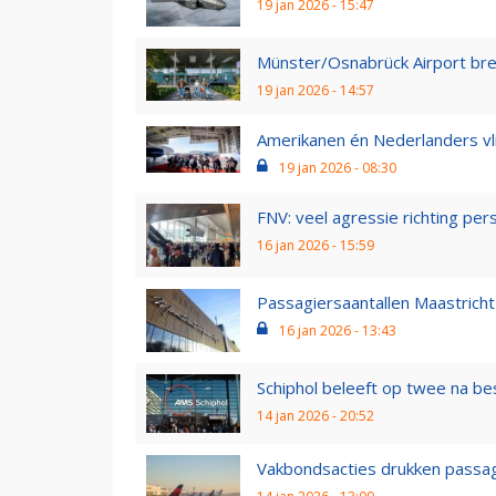
19 jan 2026 - 15:47
Münster/Osnabrück Airport bre
19 jan 2026 - 14:57
Amerikanen én Nederlanders vl
19 jan 2026 - 08:30
FNV: veel agressie richting pers
16 jan 2026 - 15:59
Passagiersaantallen Maastricht 
16 jan 2026 - 13:43
Schiphol beleeft op twee na bes
14 jan 2026 - 20:52
Vakbondsacties drukken passagi