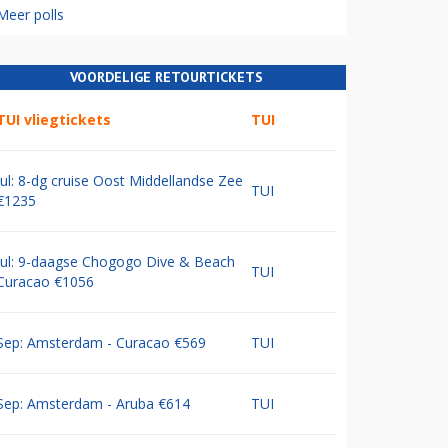
Meer polls
VOORDELIGE RETOURTICKETS
TUI vliegtickets
TUI
Jul: 8-dg cruise Oost Middellandse Zee
TUI
€1235
Jul: 9-daagse Chogogo Dive & Beach
TUI
Curacao €1056
Sep: Amsterdam - Curacao €569
TUI
Sep: Amsterdam - Aruba €614
TUI