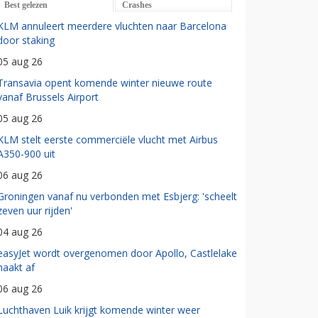
Best gelezen
Crashes
KLM annuleert meerdere vluchten naar Barcelona
door staking
05 aug 26
Transavia opent komende winter nieuwe route
vanaf Brussels Airport
05 aug 26
KLM stelt eerste commerciële vlucht met Airbus
A350-900 uit
06 aug 26
Groningen vanaf nu verbonden met Esbjerg: 'scheelt
zeven uur rijden'
04 aug 26
easyJet wordt overgenomen door Apollo, Castlelake
haakt af
06 aug 26
Luchthaven Luik krijgt komende winter weer