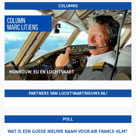
COLUMNS
MIJNBOUW, EU EN LUCHTVAART
PARTNERS VAN LUCHTVAARTNIEUWS.NL!
POLL
WAT IS EEN GOEDE NIEUWE NAAM VOOR AIR FRANCE-KLM?