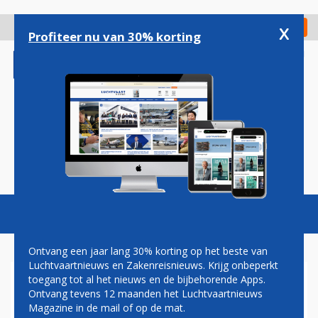
Overslaan
en
x
Digitaal Magazine
Registreer
Check in
naar
Profiteer nu van 30% korting
de
inhoud
gaan
Magazine
Podcasts
Vacatures
Toggl
naviga
Ontvang een jaar lang 30% korting op het beste van
Luchtvaartnieuws en Zakenreisnieuws. Krijg onbeperkt
toegang tot al het nieuws en de bijbehorende Apps.
ARCHITECTUURSTUDENT
Ontvang tevens 12 maanden het Luchtvaartnieuws
ONTWERPT SPECIALE
Magazine in de mail of op de mat.