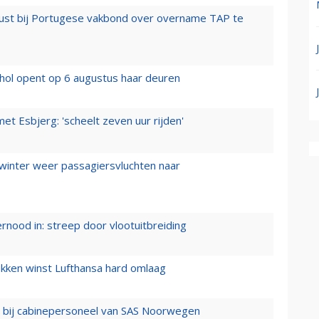
rust bij Portugese vakbond over overname TAP te
hol opent op 6 augustus haar deuren
t Esbjerg: 'scheelt zeven uur rijden'
 winter weer passagiersvluchten naar
ernood in: streep door vlootuitbreiding
ukken winst Lufthansa hard omlaag
 bij cabinepersoneel van SAS Noorwegen