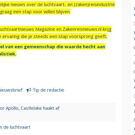
ijke nieuws over de luchtvaart- en (zaken)reisindustrie
raag een stap voor willen blijven.
Luchtvaartnieuws Magazine en Zakenreisnieuws.nl krijg
e ervaring die je steeds een stap voorsprong geeft.
el van een gemeenschap die waarde hecht aan
listiek.
nieuwsbrief
Tip de redactie
 Apollo, Castlelake haakt af
n de luchtvaart