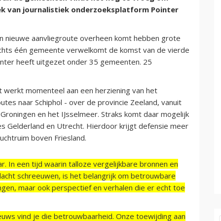
oek van journalistiek onderzoeksplatform Pointer
een nieuwe aanvliegroute overheen komt hebben grote
Slechts één gemeente verwelkomt de komst van de vierde
Pointer heeft uitgezet onder 35 gemeenten. 25
at werkt momenteel aan een herziening van het
outes naar Schiphol - over de provincie Zeeland, vanuit
 Groningen en het IJsselmeer. Straks komt daar mogelijk
ies Gelderland en Utrecht. Hierdoor krijgt defensie meer
uchtruim boven Friesland.
r. In een tijd waarin talloze vergelijkbare bronnen en
acht schreeuwen, is het belangrijk om betrouwbare
ngen, maar ook perspectief en verhalen die er echt toe
ieuws vind je die betrouwbaarheid. Onze toewijding aan