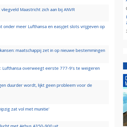
t vliegveld Maastricht zich aan bij ANVR
t onder meer Lufthansa en easyJet slots vrijgeven op
ansen: maatschappij zet in op nieuwe bestemmingen
er: Lufthansa overweegt eerste 777-9’s te weigeren
iegen duurder wordt, lijkt geen probleem voor de
ipzig zat vol met munitie'
lucht met Airbus A350-900 uit