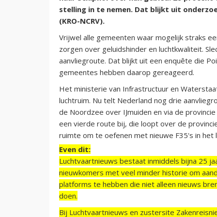
stelling in te nemen. Dat blijkt uit onderz
(KRO-NCRV).
Vrijwel alle gemeenten waar mogelijk straks 
zorgen over geluidshinder en luchtkwaliteit. 
aanvliegroute. Dat blijkt uit een enquête die 
gemeentes hebben daarop gereageerd.
Het ministerie van Infrastructuur en Watersta
luchtruim. Nu telt Nederland nog drie aanvliegr
de Noordzee over IJmuiden en via de provincie
een vierde route bij, die loopt over de provinc
ruimte om te oefenen met nieuwe F35's in het l
Even dit:
Luchtvaartnieuws bestaat inmiddels bijna 25 jaa
nieuwkomers met veel minder historie om aand
platforms te hebben die niet alleen nieuws bre
doen.
Bij Luchtvaartnieuws en zustersite Zakenreisn