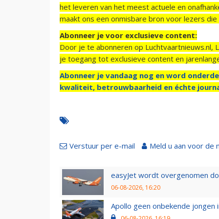
het leveren van het meest actuele en onafhankel
maakt ons een onmisbare bron voor lezers die g
Abonneer je voor exclusieve content:
Door je te abonneren op Luchtvaartnieuws.nl, 
je toegang tot exclusieve content en jarenlang
Abonneer je vandaag nog en word onderde
kwaliteit, betrouwbaarheid en échte journa
Verstuur per e-mail
Meld u aan voor de 
easyJet wordt overgenomen door
06-08-2026, 16:20
Apollo geen onbekende jongen i
06-08-2026, 16:19