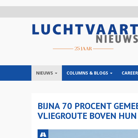
Overslaan
en
naar
de
inhoud
gaan
NIEUWS
COLUMNS & BLOGS
CAREER
BIJNA 70 PROCENT GEM
VLIEGROUTE BOVEN HUN