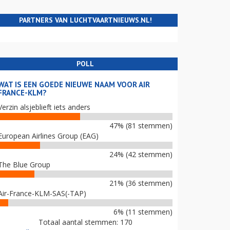
PARTNERS VAN LUCHTVAARTNIEUWS.NL!
POLL
WAT IS EEN GOEDE NIEUWE NAAM VOOR AIR
FRANCE-KLM?
Verzin alsjeblieft iets anders
47% (81 stemmen)
European Airlines Group (EAG)
24% (42 stemmen)
The Blue Group
21% (36 stemmen)
Air-France-KLM-SAS(-TAP)
6% (11 stemmen)
Totaal aantal stemmen: 170