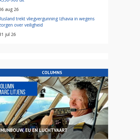
06 aug 26
Rusland trekt vliegvergunning Izhavia in wegens
zorgen over veiligheid
31 jul 26
COLUMNS
MIJNBOUW, EU EN LUCHTVAART