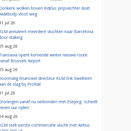
Donkere wolken boven IndiGo: prijsvechter doet
widebody-vloot weg
31 jul 26
KLM annuleert meerdere vluchten naar Barcelona
door staking
05 aug 26
Transavia opent komende winter nieuwe route
vanaf Brussels Airport
05 aug 26
Voormalig financieel directeur KLM Erik Swelheim
aan de slag bij ProRail
31 jul 26
Groningen vanaf nu verbonden met Esbjerg: 'scheelt
zeven uur rijden'
04 aug 26
KLM stelt eerste commerciële vlucht met Airbus
A350-900 uit