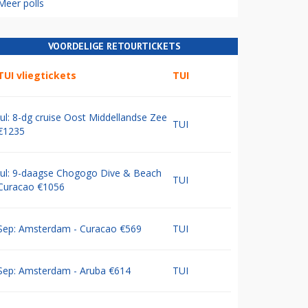
Meer polls
VOORDELIGE RETOURTICKETS
TUI vliegtickets
TUI
Jul: 8-dg cruise Oost Middellandse Zee
TUI
€1235
Jul: 9-daagse Chogogo Dive & Beach
TUI
Curacao €1056
Sep: Amsterdam - Curacao €569
TUI
Sep: Amsterdam - Aruba €614
TUI