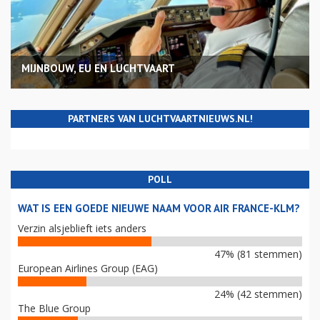
MIJNBOUW, EU EN LUCHTVAART
PARTNERS VAN LUCHTVAARTNIEUWS.NL!
POLL
WAT IS EEN GOEDE NIEUWE NAAM VOOR AIR FRANCE-KLM?
Verzin alsjeblieft iets anders
47% (81 stemmen)
European Airlines Group (EAG)
24% (42 stemmen)
The Blue Group