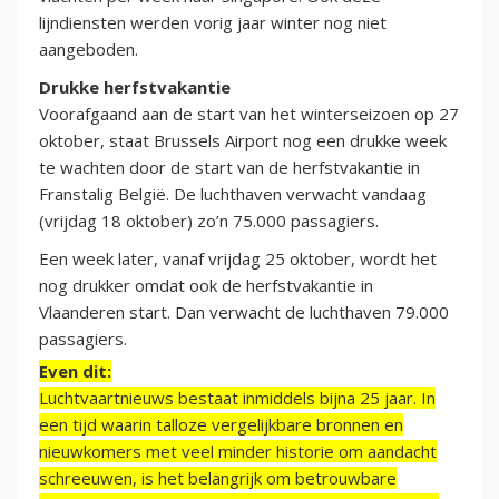
lijndiensten werden vorig jaar winter nog niet
aangeboden.
Drukke herfstvakantie
Voorafgaand aan de start van het winterseizoen op 27
oktober, staat Brussels Airport nog een drukke week
te wachten door de start van de herfstvakantie in
Franstalig België. De luchthaven verwacht vandaag
(vrijdag 18 oktober) zo’n 75.000 passagiers.
Een week later, vanaf vrijdag 25 oktober, wordt het
nog drukker omdat ook de herfstvakantie in
Vlaanderen start. Dan verwacht de luchthaven 79.000
passagiers.
Even dit:
Luchtvaartnieuws bestaat inmiddels bijna 25 jaar. In
een tijd waarin talloze vergelijkbare bronnen en
nieuwkomers met veel minder historie om aandacht
schreeuwen, is het belangrijk om betrouwbare