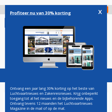
Overslaan
en
x
Digitaal Magazine
Registreer
Check in
naar
Profiteer nu van 30% korting
de
inhoud
gaan
Magazine
Podcasts
Vacatures
Toggl
naviga
Ontvang een jaar lang 30% korting op het beste van
Luchtvaartnieuws en Zakenreisnieuws. Krijg onbeperkt
toegang tot al het nieuws en de bijbehorende Apps.
KOMEND WINTERSEIZOEN
Ontvang tevens 12 maanden het Luchtvaartnieuws
DRIE NIEUWE OF HERVATTE
Magazine in de mail of op de mat.