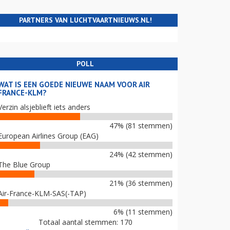
PARTNERS VAN LUCHTVAARTNIEUWS.NL!
POLL
WAT IS EEN GOEDE NIEUWE NAAM VOOR AIR
FRANCE-KLM?
Verzin alsjeblieft iets anders
47% (81 stemmen)
European Airlines Group (EAG)
24% (42 stemmen)
The Blue Group
21% (36 stemmen)
Air-France-KLM-SAS(-TAP)
6% (11 stemmen)
Totaal aantal stemmen: 170