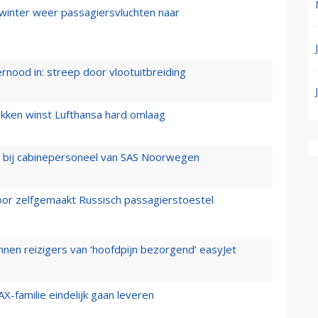
 winter weer passagiersvluchten naar
ernood in: streep door vlootuitbreiding
ukken winst Lufthansa hard omlaag
 bij cabinepersoneel van SAS Noorwegen
voor zelfgemaakt Russisch passagierstoestel
nen reizigers van ‘hoofdpijn bezorgend’ easyJet
X-familie eindelijk gaan leveren