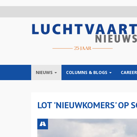
Overslaan
en
naar
de
inhoud
gaan
NIEUWS
COLUMNS & BLOGS
CAREER
LOT 'NIEUWKOMERS' OP 