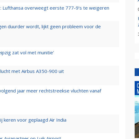
er: Lufthansa overweegt eerste 777-9’s te weigeren
iegen duurder wordt, lijkt geen probleem voor de
ipzig zat vol met munitie'
lucht met Airbus A350-900 uit
 volgend jaar meer rechtstreekse vluchten vanaf
j keren voor geplaagd Air India
r Aviapartner op Luik Airport