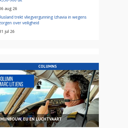
06 aug 26
Rusland trekt vliegvergunning Izhavia in wegens
zorgen over veiligheid
31 jul 26
COLUMNS
MIJNBOUW, EU EN LUCHTVAART