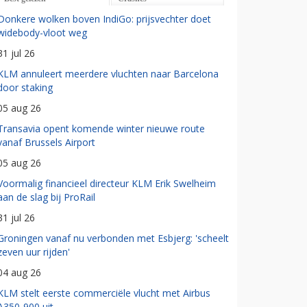
Donkere wolken boven IndiGo: prijsvechter doet
widebody-vloot weg
31 jul 26
KLM annuleert meerdere vluchten naar Barcelona
door staking
05 aug 26
Transavia opent komende winter nieuwe route
vanaf Brussels Airport
05 aug 26
Voormalig financieel directeur KLM Erik Swelheim
aan de slag bij ProRail
31 jul 26
Groningen vanaf nu verbonden met Esbjerg: 'scheelt
zeven uur rijden'
04 aug 26
KLM stelt eerste commerciële vlucht met Airbus
A350-900 uit