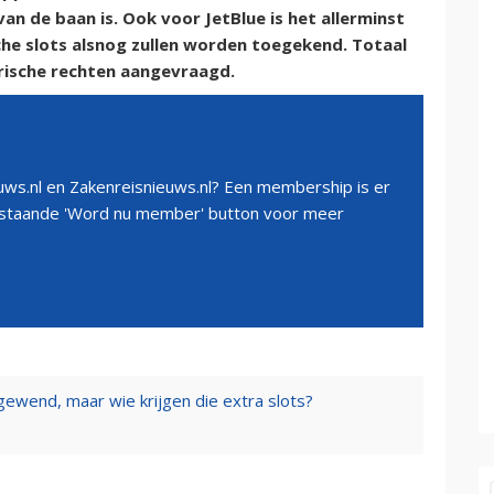
an de baan is. Ook voor JetBlue is het allerminst
che slots alsnog zullen worden toegekend. Totaal
torische rechten aangevraagd.
ws.nl en Zakenreisnieuws.nl? Een membership is er
erstaande 'Word nu member' button voor meer
gewend, maar wie krijgen die extra slots?