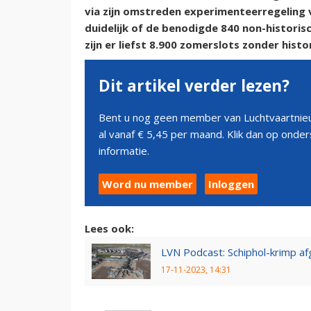
via zijn omstreden experimenteerregeling v
duidelijk of de benodigde 840 non-historis
zijn er liefst 8.900 zomerslots zonder his
Dit artikel verder lezen?
Bent u nog geen member van Luchtvaartnieu
al vanaf € 5,45 per maand. Klik dan op ond
informatie.
Word nu member
Inloggen
Lees ook:
LVN Podcast: Schiphol-krimp af
17-11-2023, 14:31