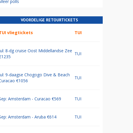
Meer polls
VOORDELIGE RETOURTICKETS
TUI vliegtickets
TUI
Jul: 8-dg cruise Oost Middellandse Zee
TUI
€1235
Jul: 9-daagse Chogogo Dive & Beach
TUI
Curacao €1056
Sep: Amsterdam - Curacao €569
TUI
Sep: Amsterdam - Aruba €614
TUI