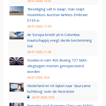
28-07-2026, 13:25
‘Beveiliging valt in slaap’, man stapt
moeiteloos Austrian Airlines-Embraer
E195 in
28-07-2026, 11:59
Air Europa breidt uit in Colombia:
maatschappij voegt derde bestemming
toe
28-07-2026, 11:09
Stoelen in ruim 400 Boeing 737 MAX-
vliegtuigen moeten geïnspecteerd
worden
28-07-2026, 9:54
Nederland en VK kijken naar 'duurzame
luchtbrug' over de Noordzee
28-07-2026, 9:50
Emirates rust Economy Class van A350's,