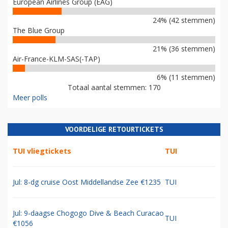
European Airlines Group (EAG)
24% (42 stemmen)
The Blue Group
21% (36 stemmen)
Air-France-KLM-SAS(-TAP)
6% (11 stemmen)
Totaal aantal stemmen: 170
Meer polls
VOORDELIGE RETOURTICKETS
TUI vliegtickets
TUI
Jul: 8-dg cruise Oost Middellandse Zee €1235
TUI
Jul: 9-daagse Chogogo Dive & Beach Curacao
TUI
€1056