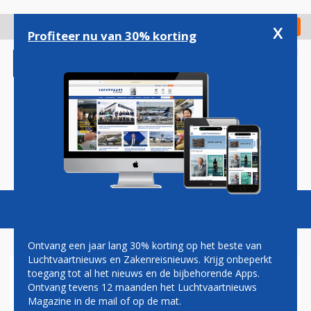
Overslaan
en
x
Digitaal Magazine
Registreer
Check in
naar
Profiteer nu van 30% korting
de
inhoud
gaan
Magazine
Podcasts
Vacatures
Toggl
naviga
Ontvang een jaar lang 30% korting op het beste van
Luchtvaartnieuws en Zakenreisnieuws. Krijg onbeperkt
toegang tot al het nieuws en de bijbehorende Apps.
MEER PASSAGIERS MAKEN
Ontvang tevens 12 maanden het Luchtvaartnieuws
GEBRUIK VAN SCHIPHOL IN
Magazine in de mail of op de mat.