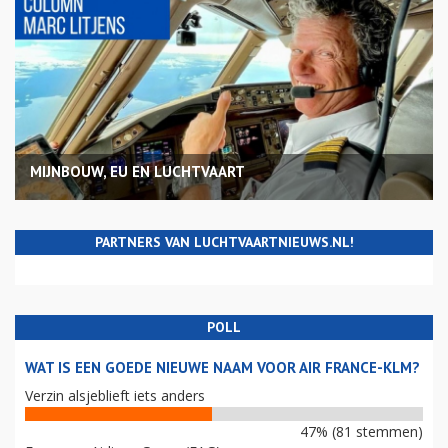
MIJNBOUW, EU EN LUCHTVAART
PARTNERS VAN LUCHTVAARTNIEUWS.NL!
POLL
WAT IS EEN GOEDE NIEUWE NAAM VOOR AIR FRANCE-KLM?
Verzin alsjeblieft iets anders
47% (81 stemmen)