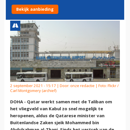
VLIEGVELD KABUL
Bekijk aanbieding
2 september 2021 - 15:17 | Door:
onze redactie
| Foto: Flickr /
Carl Montgomery (archief)
DOHA - Qatar werkt samen met de Taliban om
het vliegveld van Kabul zo snel mogelijk te
heropenen, aldus de Qatarese minister van
Buitenlandse Zaken sjeik Mohammed bin
Abdulrahman al-Thani. Sinds het vertrek van de