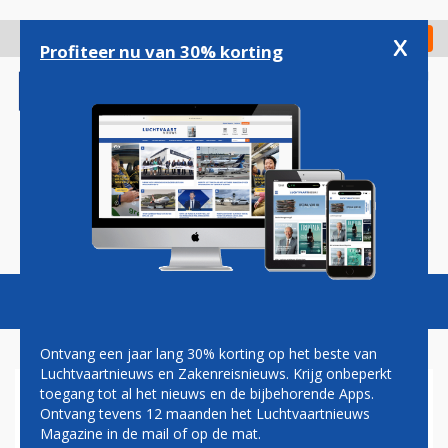
Overslaan
en
x
Digitaal Magazine
Registreer
Check in
naar
Profiteer nu van 30% korting
de
inhoud
gaan
Magazine
Podcasts
Vacatures
Toggl
naviga
Ontvang een jaar lang 30% korting op het beste van
Luchtvaartnieuws en Zakenreisnieuws. Krijg onbeperkt
toegang tot al het nieuws en de bijbehorende Apps.
QATARI HELPEN TALIBAN
Ontvang tevens 12 maanden het Luchtvaartnieuws
MET DE HEROPENING VAN
Magazine in de mail of op de mat.