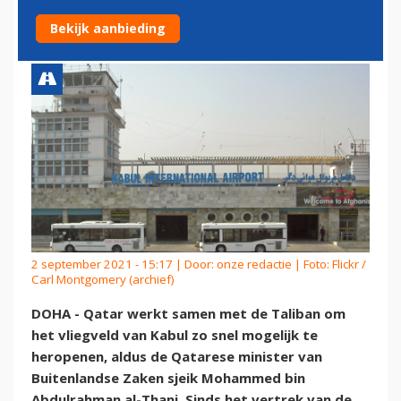
VLIEGVELD KABUL
Bekijk aanbieding
2 september 2021 - 15:17 | Door:
onze redactie
| Foto: Flickr /
Carl Montgomery (archief)
DOHA - Qatar werkt samen met de Taliban om
het vliegveld van Kabul zo snel mogelijk te
heropenen, aldus de Qatarese minister van
Buitenlandse Zaken sjeik Mohammed bin
Abdulrahman al-Thani. Sinds het vertrek van de