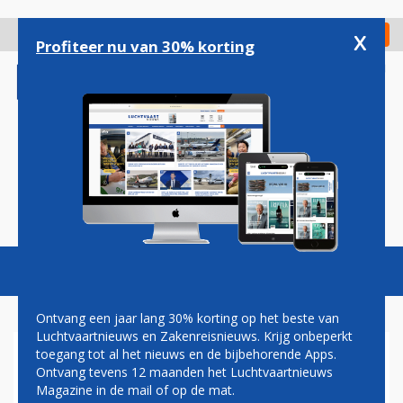
Overslaan
en
x
Digitaal Magazine
Registreer
Check in
naar
Profiteer nu van 30% korting
de
inhoud
gaan
Magazine
Podcasts
Vacatures
Toggl
naviga
Ontvang een jaar lang 30% korting op het beste van
Luchtvaartnieuws en Zakenreisnieuws. Krijg onbeperkt
toegang tot al het nieuws en de bijbehorende Apps.
QATARI HELPEN TALIBAN
Ontvang tevens 12 maanden het Luchtvaartnieuws
MET DE HEROPENING VAN
Magazine in de mail of op de mat.