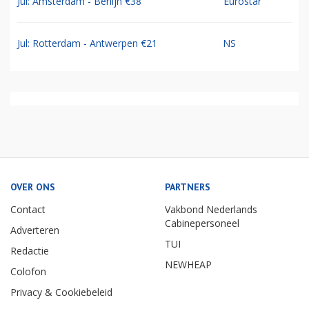
Jul: Amsterdam - Berlijn €38
Eurostar
Jul: Rotterdam - Antwerpen €21
NS
OVER ONS
PARTNERS
Contact
Vakbond Nederlands
Cabinepersoneel
Adverteren
TUI
Redactie
NEWHEAP
Colofon
Privacy & Cookiebeleid