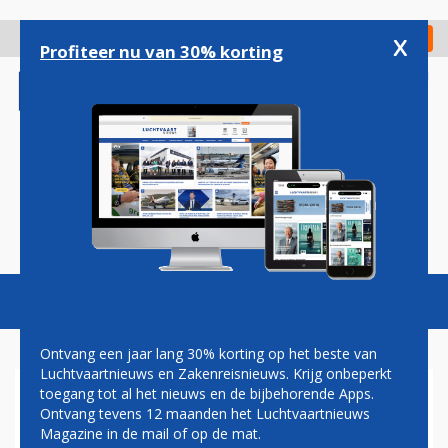
Overslaan
en
x
Digitaal Magazine
Registreer
Check in
naar
Profiteer nu van 30% korting
de
inhoud
gaan
Magazine
Podcasts
Vacatures
Toggl
naviga
Ontvang een jaar lang 30% korting op het beste van
Luchtvaartnieuws en Zakenreisnieuws. Krijg onbeperkt
toegang tot al het nieuws en de bijbehorende Apps.
SCHIPHOL ONDANKS
Ontvang tevens 12 maanden het Luchtvaartnieuws
STAKING REDELIJK GOED
Magazine in de mail of op de mat.