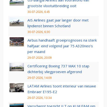
US-Bangla Airlines aan vooravond van
grootste vlootuitbreiding ooit
30-07-2026, 6:45
AIS Airlines gaat jaar langer door met
lijndienst binnen Schotland
30-07-2026, 6:30
Airbus handhaaft groeiprognoses na sterk
halfjaar: eind volgend jaar 75 A320neo’s
per maand
29-07-2026, 20:09
Certificering Boeing 737 MAX 10 stap
dichterbij: vliegproeven afgerond
29-07-2026, 14:09
LATAM Airlines toont interieur van nieuwe
Embraer E195-E2
29-07-2026, 13:34
Verscherpt toezicht ILT op KLM E&M om