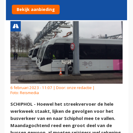
BEREIKBAAR PER BUS
Bekijk aanbieding
6 februari 2023 - 11:07 | Door:
onze redactie
|
Foto: Reismedia
SCHIPHOL - Hoewel het streekvervoer de hele
werkweek staakt, lijken de gevolgen voor het
busverkeer van en naar Schiphol mee te vallen.
Maandagochtend reed een groot deel van de
bussen gewoon, al moeten reizigers wel rekening