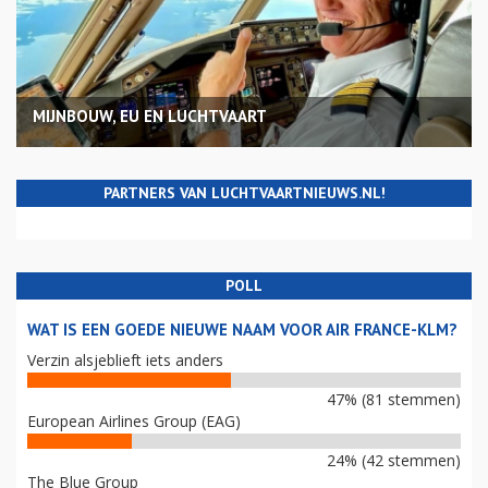
MIJNBOUW, EU EN LUCHTVAART
PARTNERS VAN LUCHTVAARTNIEUWS.NL!
POLL
WAT IS EEN GOEDE NIEUWE NAAM VOOR AIR FRANCE-KLM?
Verzin alsjeblieft iets anders
47% (81 stemmen)
European Airlines Group (EAG)
24% (42 stemmen)
The Blue Group