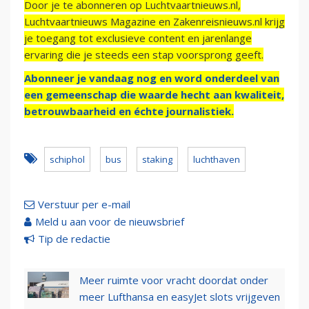
Door je te abonneren op Luchtvaartnieuws.nl,
Luchtvaartnieuws Magazine en Zakenreisnieuws.nl krijg
je toegang tot exclusieve content en jarenlange
ervaring die je steeds een stap voorsprong geeft.
Abonneer je vandaag nog en word onderdeel van
een gemeenschap die waarde hecht aan kwaliteit,
betrouwbaarheid en échte journalistiek.
schiphol
bus
staking
luchthaven
Verstuur per e-mail
Meld u aan voor de nieuwsbrief
Tip de redactie
Meer ruimte voor vracht doordat onder
meer Lufthansa en easyJet slots vrijgeven