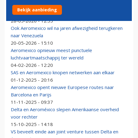
Aeromexico tien jaar op Schiphol: van nieuwkomer tot
Bekijk aanbieding
gevestigde naam
28-05-2026 - 12:55
Ook Aeromexico wil na jaren afwezigheid terugkeren
naar Venezuela
20-05-2026 - 15:10
Aeromexico opnieuw meest punctuele
luchtvaartmaatschappij ter wereld
04-02-2026 - 12:20
SAS en Aeromexico knopen netwerken aan elkaar
01-12-2025 - 20:16
Aeromexico opent nieuwe Europese routes naar
Barcelona en Parijs
11-11-2025 - 09:37
Delta en Aeroméxico slepen Amerikaanse overheid
voor rechter
15-10-2025 - 14:18
VS beveelt einde aan joint venture tussen Delta en