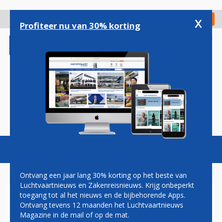
Overslaan
en
x
Digitaal Magazine
Registreer
Check in
naar
Profiteer nu van 30% korting
de
inhoud
gaan
Magazine
Podcasts
Vacatures
Toggl
naviga
Ontvang een jaar lang 30% korting op het beste van
Luchtvaartnieuws en Zakenreisnieuws. Krijg onbeperkt
toegang tot al het nieuws en de bijbehorende Apps.
AEROMEXICO
Ontvang tevens 12 maanden het Luchtvaartnieuws
Magazine in de mail of op de mat.