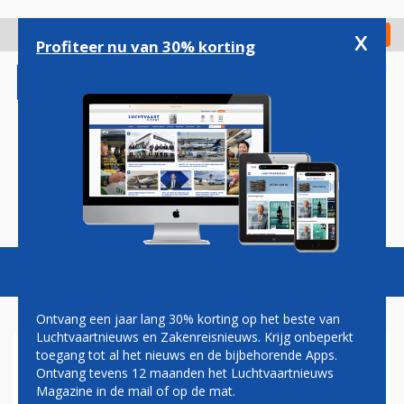
Overslaan
en
x
Digitaal Magazine
Registreer
Check in
naar
Profiteer nu van 30% korting
de
inhoud
gaan
Magazine
Podcasts
Vacatures
Toggl
naviga
Ontvang een jaar lang 30% korting op het beste van
Luchtvaartnieuws en Zakenreisnieuws. Krijg onbeperkt
toegang tot al het nieuws en de bijbehorende Apps.
AEROMEXICO SLUIT DEAL
Ontvang tevens 12 maanden het Luchtvaartnieuws
VOOR TWAALF EXTRA
Magazine in de mail of op de mat.