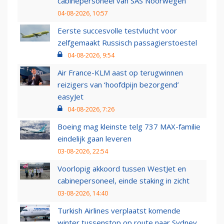
cabinepersoneel van SAS Noorwegen
04-08-2026, 10:57
Eerste succesvolle testvlucht voor
zelfgemaakt Russisch passagierstoestel
04-08-2026, 9:54
Air France-KLM aast op terugwinnen
reizigers van ‘hoofdpijn bezorgend’
easyJet
04-08-2026, 7:26
Boeing mag kleinste telg 737 MAX-familie
eindelijk gaan leveren
03-08-2026, 22:54
Voorlopig akkoord tussen WestJet en
cabinepersoneel, einde staking in zicht
03-08-2026, 14:40
Turkish Airlines verplaatst komende
winter tussenstop op route naar Sydney