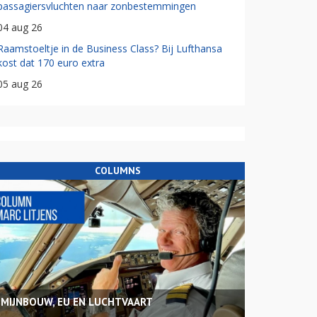
passagiersvluchten naar zonbestemmingen
04 aug 26
Raamstoeltje in de Business Class? Bij Lufthansa
kost dat 170 euro extra
05 aug 26
COLUMNS
MIJNBOUW, EU EN LUCHTVAART