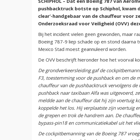
SCHIPHOL – Dat een Boeing 787 van Aeromex
pushbacktruck botste op Schiphol, kwam do
clear’-handgebaar van de chauffeur voor z
Onderzoeksraad voor Veiligheid (OVV) dez
Bij het incident vielen geen gewonden, maar ra
Boeing 787-9 liep schade op en stond daarna t
Mexico Stad moest geannuleerd worden.
De OVV beschrijft hieronder hoe het voorval k
De grondverkeersleiding gaf de cockpitbemanni
F3, toestemming voor de pushback en om de mo
chauffeur van de pushbacktruck vervolgens de 
pushback naar taxibaan Alfa was uitgevoerd, z
meldde aan de chauffeur dat hij zijn voertuig k
koppelde het los. Hij verplaatste zijn voertuig e
de grepen en trok de handrem aan. De chauffeur
bypass-pin18 en communicatiekabel uit het vlie
De cockpitbemanning van de Boeing 787 vroeg