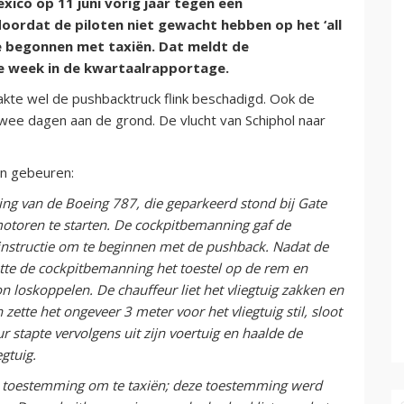
ico op 11 juni vorig jaar tegen een
ordat de piloten niet gewacht hebben op het ‘all
e begonnen met taxiën. Dat meldt de
e week in de kwartaalrapportage.
akte wel de pushbacktruck flink beschadigd. Ook de
wee dagen aan de grond. De vlucht van Schiphol naar
on gebeuren:
ng van de Boeing 787, die geparkeerd stond bij Gate
toren te starten. De cockpitbemanning gaf de
instructie om te beginnen met de pushback. Nadat de
ette de cockpitbemanning het toestel op de rem en
on loskoppelen. De chauffeur liet het vliegtuig zakken en
n zette het ongeveer 3 meter voor het vliegtuig stil, sloot
 stapte vervolgens uit zijn voertuig en haalde de
gtuig.
 toestemming om te taxiën; deze toestemming werd