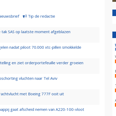
nieuwsbrief
Tip de redactie
 tak SAS op laatste moment afgeblazen
elen nadat piloot 70.000 xtc-pillen smokkelde
elling en ziet orderportefeuille verder groeien
chorting vluchten naar Tel Aviv
vrachtvlucht met Boeing 777F ooit uit
happij gaat afscheid nemen van A220-100-vloot