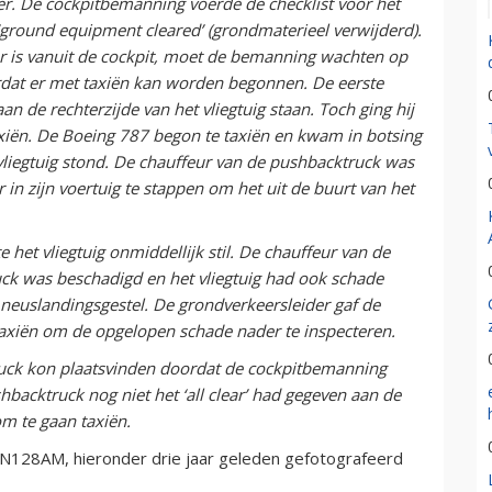
er. De cockpitbemanning voerde de checklist voor het
: ‘ground equipment cleared’ (grondmaterieel verwijderd).
ar is vanuit de cockpit, moet de bemanning wachten op
ordat er met taxiën kan worden begonnen. De eerste
an de rechterzijde van het vliegtuig staan. Toch ging hij
axiën. De Boeing 787 begon te taxiën en kwam in botsing
vliegtuig stond. De chauffeur van de pushbacktruck was
in zijn voertuig te stappen om het uit de buurt van het
 het vliegtuig onmiddellijk stil. De chauffeur van de
k was beschadigd en het vliegtuig had ook schade
euslandingsgestel. De grondverkeersleider gaf de
xiën om de opgelopen schade nader te inspecteren.
ruck kon plaatsvinden doordat de cockpitbemanning
hbacktruck nog niet het ‘all clear’ had gegeven aan de
m te gaan taxiën.
e N128AM, hieronder drie jaar geleden gefotografeerd