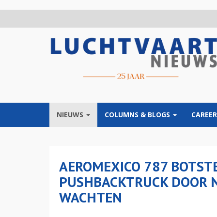
Overslaan
en
naar
de
inhoud
gaan
NIEUWS
COLUMNS & BLOGS
CAREER
AEROMEXICO 787 BOTSTE
PUSHBACKTRUCK DOOR N
WACHTEN