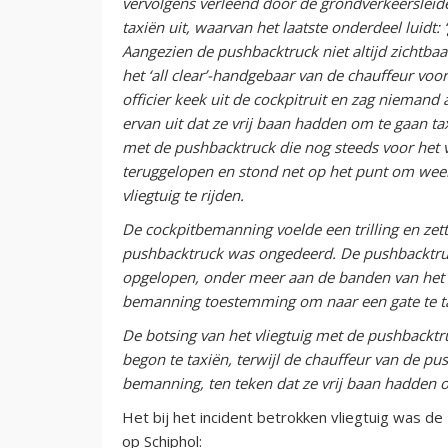
vervolgens verleend door de grondverkeersleid
taxiën uit, waarvan het laatste onderdeel luidt
Aangezien de pushbacktruck niet altijd zichtba
het ‘all clear’-handgebaar van de chauffeur vo
officier keek uit de cockpitruit en zag niemand a
ervan uit dat ze vrij baan hadden om te gaan t
met de pushbacktruck die nog steeds voor het 
teruggelopen en stond net op het punt om weer 
vliegtuig te rijden.
De cockpitbemanning voelde een trilling en zette
pushbacktruck was ongedeerd. De pushbacktruc
opgelopen, onder meer aan de banden van het n
bemanning toestemming om naar een gate te ta
De botsing van het vliegtuig met de pushbackt
begon te taxiën, terwijl de chauffeur van de pus
bemanning, ten teken dat ze vrij baan hadden o
Het bij het incident betrokken vliegtuig was d
op Schiphol: