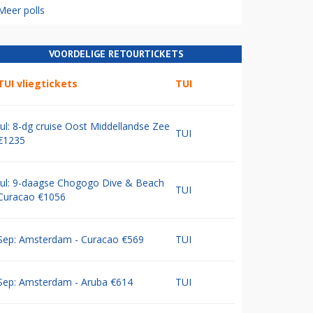
Meer polls
VOORDELIGE RETOURTICKETS
TUI vliegtickets
TUI
Jul: 8-dg cruise Oost Middellandse Zee
TUI
€1235
Jul: 9-daagse Chogogo Dive & Beach
TUI
Curacao €1056
Sep: Amsterdam - Curacao €569
TUI
Sep: Amsterdam - Aruba €614
TUI