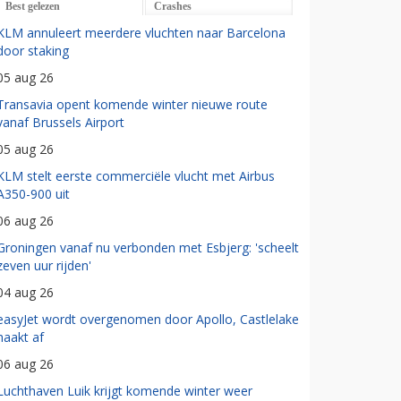
Best gelezen
Crashes
KLM annuleert meerdere vluchten naar Barcelona
door staking
05 aug 26
Transavia opent komende winter nieuwe route
vanaf Brussels Airport
05 aug 26
KLM stelt eerste commerciële vlucht met Airbus
A350-900 uit
06 aug 26
Groningen vanaf nu verbonden met Esbjerg: 'scheelt
zeven uur rijden'
04 aug 26
easyJet wordt overgenomen door Apollo, Castlelake
haakt af
06 aug 26
Luchthaven Luik krijgt komende winter weer