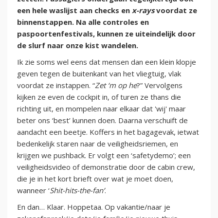
een hele waslijst aan checks en
x-rays
voordat ze
binnenstappen. Na alle controles en
paspoortenfestivals, kunnen ze uiteindelijk door
de slurf naar onze kist wandelen.
Ik zie soms wel eens dat mensen dan een klein klopje
geven tegen de buitenkant van het vliegtuig, vlak
voordat ze instappen. “
Zet ‘m op he
?” Vervolgens
kijken ze even de cockpit in, of turen ze thans die
richting uit, en mompelen naar elkaar dat 'wij' maar
beter ons ‘best’ kunnen doen. Daarna verschuift de
aandacht een beetje. Koffers in het bagagevak, ietwat
bedenkelijk staren naar de veiligheidsriemen, en
krijgen we pushback. Er volgt een ‘safetydemo’; een
veiligheidsvideo of demonstratie door de cabin crew,
die je in het kort brieft over wat je moet doen,
wanneer ‘
Shit-hits-the-fan’
.
En dan… Klaar. Hoppetaa. Op vakantie/naar je