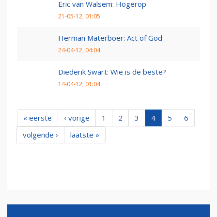
Eric van Walsem: Hogerop
21-05-12, 01:05
Herman Materboer: Act of God
24-04-12, 04:04
Diederik Swart: Wie is de beste?
14-04-12, 01:04
« eerste
‹ vorige
1
2
3
4
5
6
volgende ›
laatste »