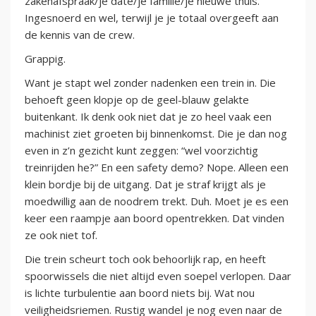
zakenafspraak/je date/je familie/je nieuwe thuis.
Ingesnoerd en wel, terwijl je je totaal overgeeft aan
de kennis van de crew.
Grappig.
Want je stapt wel zonder nadenken een trein in. Die
behoeft geen klopje op de geel-blauw gelakte
buitenkant. Ik denk ook niet dat je zo heel vaak een
machinist ziet groeten bij binnenkomst. Die je dan nog
even in z’n gezicht kunt zeggen: “wel voorzichtig
treinrijden he?” En een safety demo? Nope. Alleen een
klein bordje bij de uitgang. Dat je straf krijgt als je
moedwillig aan de noodrem trekt. Duh. Moet je es een
keer een raampje aan boord opentrekken. Dat vinden
ze ook niet tof.
Die trein scheurt toch ook behoorlijk rap, en heeft
spoorwissels die niet altijd even soepel verlopen. Daar
is lichte turbulentie aan boord niets bij. Wat nou
veiligheidsriemen. Rustig wandel je nog even naar de