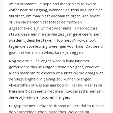
wc en schommel je hopeloos met je veel te zware
koffer naar de uitgang, wanneer de trein nog lang niet
stil staat, om maar vast vooraan te staan. Aan boord
blijven die riemen vast totdat de motoren
uitgeschakeld zijn. En niet voor niets. Ik heb ooit als
stewardess een meisje van zes jaar gelanceerd zien
worden tijdens het taxiën. Hop met d’r kokosnoot
tegen die stoelleuning twee rijen voor haar. Dat beeld
gaat niet van m’n netvlies, kan ik je zeggen.
Nog zoiets: in Las Vegas word ik bijna intiemer
gefouilleerd dan m’n eigen vriend ooit gaat, enkel en
alleen maar om te checken of ik niets bij me draag wat
de vliegveiligheid in geding zou kunnen brengen.
Vloeistoffen of wapens aan boord? Hell no. Maar in de
trein hoeft dat ineens niet meer. Ladderzatte mensen
die vrolijk aan die noodrem hangen.
Begrijp me niet verkeerd: ik snap de verschillen tussen
de voorbeelden goed. Maar toch. Wel eens bij