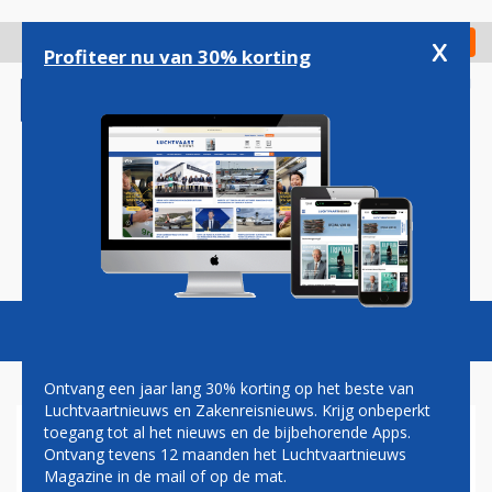
Overslaan
en
x
Digitaal Magazine
Registreer
Check in
naar
Profiteer nu van 30% korting
de
inhoud
gaan
Magazine
Podcasts
Vacatures
Toggl
naviga
Ontvang een jaar lang 30% korting op het beste van
Luchtvaartnieuws en Zakenreisnieuws. Krijg onbeperkt
toegang tot al het nieuws en de bijbehorende Apps.
CHRISTA KLOOSMAN: SAFETY
Ontvang tevens 12 maanden het Luchtvaartnieuws
FIRST
Magazine in de mail of op de mat.