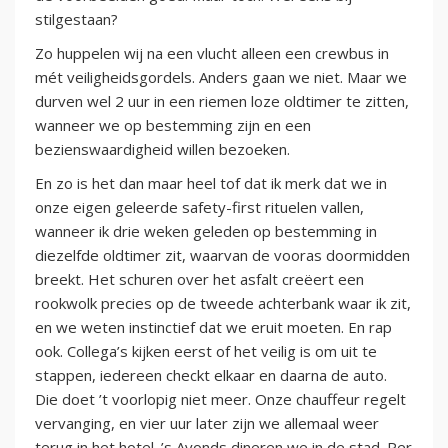
stilgestaan?
Zo huppelen wij na een vlucht alleen een crewbus in
mét veiligheidsgordels. Anders gaan we niet. Maar we
durven wel 2 uur in een riemen loze oldtimer te zitten,
wanneer we op bestemming zijn en een
bezienswaardigheid willen bezoeken.
En zo is het dan maar heel tof dat ik merk dat we in
onze eigen geleerde safety-first rituelen vallen,
wanneer ik drie weken geleden op bestemming in
diezelfde oldtimer zit, waarvan de vooras doormidden
breekt. Het schuren over het asfalt creëert een
rookwolk precies op de tweede achterbank waar ik zit,
en we weten instinctief dat we eruit moeten. En rap
ook. Collega’s kijken eerst of het veilig is om uit te
stappen, iedereen checkt elkaar en daarna de auto.
Die doet ’t voorlopig niet meer. Onze chauffeur regelt
vervanging, en vier uur later zijn we allemaal weer
terug in het hotel. ’s Avonds dineren we in de stad. Per