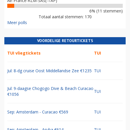
Air-France-KLM-SAS(-TAP)
6% (11 stemmen)
Totaal aantal stemmen: 170
Meer polls
VOORDELIGE RETOURTICKETS
TUI vliegtickets
TUI
Jul: 8-dg cruise Oost Middellandse Zee €1235
TUI
Jul: 9-daagse Chogogo Dive & Beach Curacao
TUI
€1056
Sep: Amsterdam - Curacao €569
TUI
Sep: Amsterdam - Aruba €614
TUI