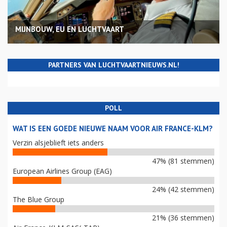
MIJNBOUW, EU EN LUCHTVAART
PARTNERS VAN LUCHTVAARTNIEUWS.NL!
POLL
WAT IS EEN GOEDE NIEUWE NAAM VOOR AIR FRANCE-KLM?
Verzin alsjeblieft iets anders
47% (81 stemmen)
European Airlines Group (EAG)
24% (42 stemmen)
The Blue Group
21% (36 stemmen)