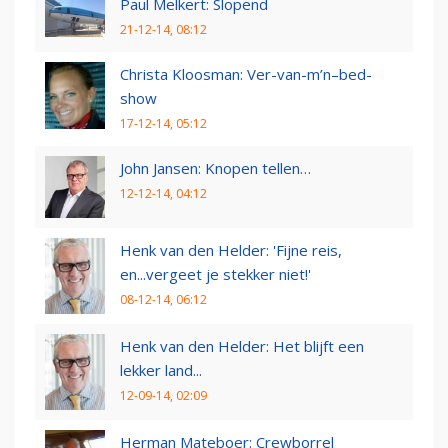
Paul Melkert: Slopend
21-12-14, 08:12
Christa Kloosman: Ver-van-m’n–bed-
show
17-12-14, 05:12
John Jansen: Knopen tellen…
12-12-14, 04:12
Henk van den Helder: 'Fijne reis,
en...vergeet je stekker niet!'
08-12-14, 06:12
Henk van den Helder: Het blijft een
lekker land...
12-09-14, 02:09
Herman Mateboer: Crewborrel