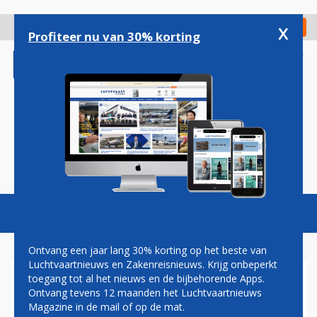
Overslaan
en
x
Digitaal Magazine
Registreer
Check in
naar
Profiteer nu van 30% korting
de
inhoud
gaan
Magazine
Podcasts
Vacatures
Toggl
naviga
Ontvang een jaar lang 30% korting op het beste van
Luchtvaartnieuws en Zakenreisnieuws. Krijg onbeperkt
toegang tot al het nieuws en de bijbehorende Apps.
ERIC VAN WALSEM: CABIN
Ontvang tevens 12 maanden het Luchtvaartnieuws
CREW
Magazine in de mail of op de mat.