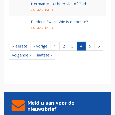
Herman Materboer: Act of God
24-04-12, 04:04
Diederik Swart: Wie is de beste?
14-04-12, 01:04
« eerste
‹ vorige
1
2
3
4
5
6
volgende ›
laatste »
Meld u aan voor de
nieuwsbrief