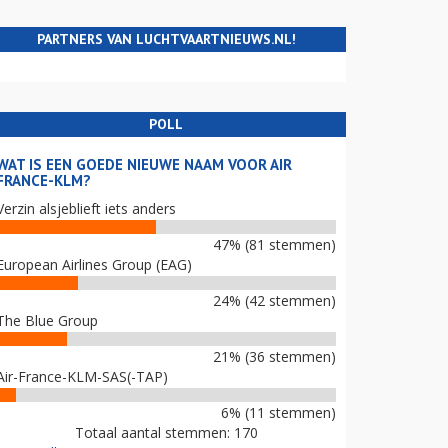
PARTNERS VAN LUCHTVAARTNIEUWS.NL!
POLL
WAT IS EEN GOEDE NIEUWE NAAM VOOR AIR
FRANCE-KLM?
Verzin alsjeblieft iets anders
47% (81 stemmen)
European Airlines Group (EAG)
24% (42 stemmen)
The Blue Group
21% (36 stemmen)
Air-France-KLM-SAS(-TAP)
6% (11 stemmen)
Totaal aantal stemmen: 170