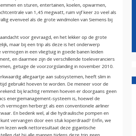
g. Remmen en sturen, entertainen, koelen, opwarmen,
rachtcentrale van 1,45 megwatt, ruim vijf keer zo veel als
vallig evenveel als de grote windmolen van Siemens bij
l aandacht voor gevraagd, en het lekker op de grote
lijk, maar bij een trip als deze is het onderwerp
he vermogen in een vliegtuig in goede banen leiden
ment, en daarmee zijn de verschillende toeleveranciers
blemen, getuige de voorzorgslanding in november 2010.
rkwaardig allegaartje aan subsystemen, heeft slim in
rtijd gebruikt hoeven te worden. De meneer voor de
rekend: bij krachtig remmen hoeven er doorgaans geen
acs energiemanagement-systeem is, hoewel de
sch vermogen herbergt als een conventionele airliner
waar. En bedenk wel, al die hydraulische pompen en
s kunt vervangen door een stuk koperdraad? Enfin, we
ium lezen welk nettoresultaat deze gigantische
tellen dat bij alle mannen tijdens deze trip geen