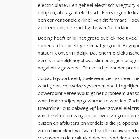
electric plane’. Een geheel elektrisch vliegtui
ontijzen, alles gaat elektrisch. Een vliegende k
een conventionele airliner van dit formaat. Toe
Zoetermeer, de krachtigste van Nederland.
Boeing heeft er bij het grote publiek nooit vee
ramen en het prettige klimaat gegooid. Begrijpe
natuurlijk onvermijdelijk. Dat enorme elektrisc
vereist namelijk nogal wat slim energiemanage
nogal druk geweest. En niet altijd zonder pro
Zodiac bijvoorbeeld, toeleverancier van een me
kaart gebracht welke systemen nooit tegelijke
powerpoint vereenvoudigt het probleem aansp
worstenbroodjes opgewarmd te worden. Zodi
Dreamliner dus pakweg vijf keer zoveel elektri
van dezelfde omvang, maar twee zo groot en z
buizen en afsluiters en verdelers die je opeen
zullen binnenkort wel via dit snelle nieuwsmed
rekensom in de praktijk oplevert. Nodeloos te s