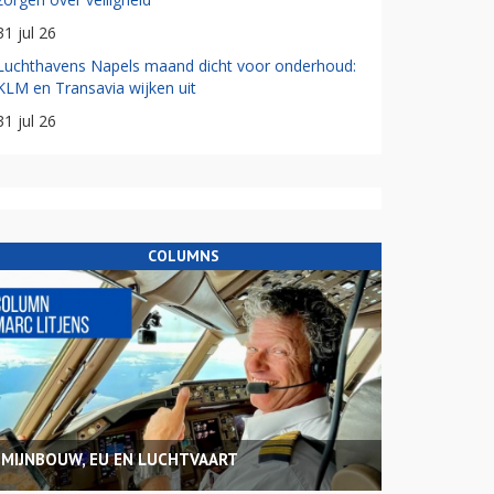
31 jul 26
Luchthavens Napels maand dicht voor onderhoud:
KLM en Transavia wijken uit
31 jul 26
COLUMNS
MIJNBOUW, EU EN LUCHTVAART