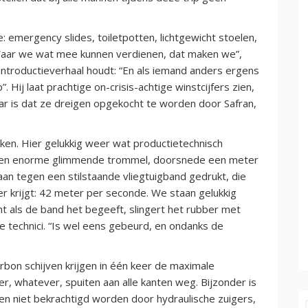
 emergency slides, toiletpotten, lichtgewicht stoelen,
Waar we wat mee kunnen verdienen, dat maken we”,
 introductieverhaal houdt: “En als iemand anders ergens
 Hij laat prachtige on-crisis-achtige winstcijfers zien,
aar is dat ze dreigen opgekocht te worden door Safran,
jken. Hier gelukkig weer wat productietechnisch
. Een enorme glimmende trommel, doorsnede een meter
an tegen een stilstaande vliegtuigband gedrukt, die
r krijgt: 42 meter per seconde. We staan gelukkig
t als de band het begeeft, slingert het rubber met
e technici. “Is wel eens gebeurd, en ondanks de
rbon schijven krijgen in één keer de maximale
r, whatever, spuiten aan alle kanten weg. Bijzonder is
men niet bekrachtigd worden door hydraulische zuigers,