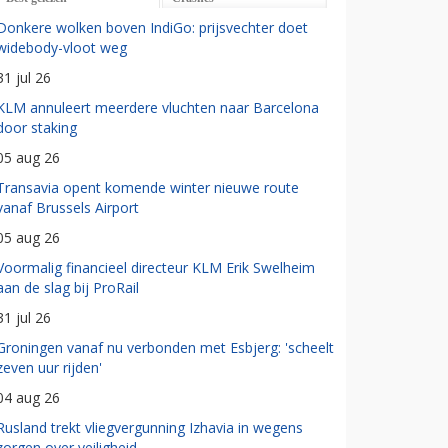
Donkere wolken boven IndiGo: prijsvechter doet
widebody-vloot weg
31 jul 26
KLM annuleert meerdere vluchten naar Barcelona
door staking
05 aug 26
Transavia opent komende winter nieuwe route
vanaf Brussels Airport
05 aug 26
Voormalig financieel directeur KLM Erik Swelheim
aan de slag bij ProRail
31 jul 26
Groningen vanaf nu verbonden met Esbjerg: 'scheelt
zeven uur rijden'
04 aug 26
Rusland trekt vliegvergunning Izhavia in wegens
zorgen over veiligheid