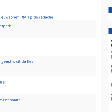
nieuwsbrief
Tip de redactie
etpark
geest is uit de fles
liër
e luchtvaart