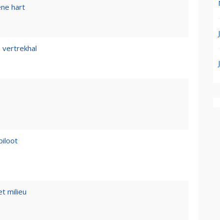
ene hart
 vertrekhal
piloot
t milieu