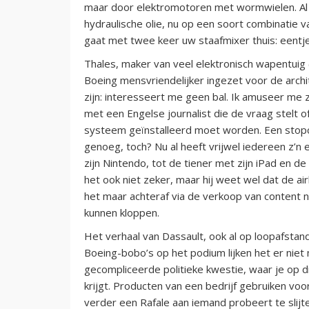
maar door elektromotoren met wormwielen. Al b
hydraulische olie, nu op een soort combinatie
gaat met twee keer uw staafmixer thuis: eentje 
Thales, maker van veel elektronisch wapentuig 
Boeing mensvriendelijker ingezet voor de archi
zijn: interesseert me geen bal. Ik amuseer me z
met een Engelse journalist die de vraag stelt o
systeem geïnstalleerd moet worden. Een stopco
genoeg, toch? Nu al heeft vrijwel iedereen z’n
zijn Nintendo, tot de tiener met zijn iPad en 
het ook niet zeker, maar hij weet wel dat de ai
het maar achteraf via de verkoop van content n
kunnen kloppen.
Het verhaal van Dassault, ook al op loopafstand, 
Boeing-bobo’s op het podium lijken het er niet 
gecompliceerde politieke kwestie, waar je op d
krijgt. Producten van een bedrijf gebruiken voo
verder een Rafale aan iemand probeert te slijten