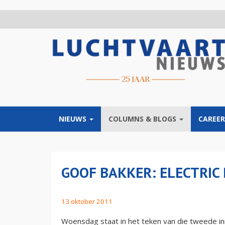
Overslaan
en
naar
de
inhoud
gaan
NIEUWS
COLUMNS & BLOGS
CAREER
GOOF BAKKER: ELECTRIC
13 oktober 2011
Woensdag staat in het teken van die tweede inn