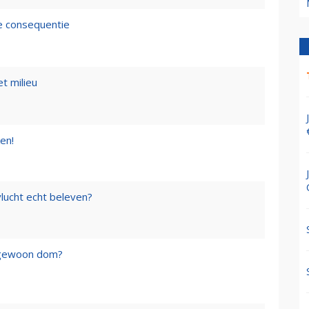
de consequentie
t milieu
en!
lucht echt beleven?
f gewoon dom?