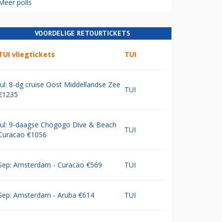
Meer polls
VOORDELIGE RETOURTICKETS
TUI vliegtickets
TUI
Jul: 8-dg cruise Oost Middellandse Zee
TUI
€1235
Jul: 9-daagse Chogogo Dive & Beach
TUI
Curacao €1056
Sep: Amsterdam - Curacao €569
TUI
Sep: Amsterdam - Aruba €614
TUI