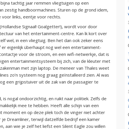
ijna tachtig jaar remmen vliegtuigen op een
 van zestig handboormachines. Sturen op de grond idem,
voor links, eentje voor rechts.
(Hollandse Signaal! Goalgetter!), wordt voor door
tectuur van het entertainment-centre. Kan ìk kort over
elf wel, in een vliegtuig. Ben het dan ook zeker eens
f er eigenlijk überhaupt nog wel een entertainment-
ntactje voor de stroom, en een wifi-netwerkje, dat is
 eigen entertainmentsysteem bij zich, van de kleuter met
de zakenman met zijn laptop. De meneer van Thales weet
rlines zo’n systeem nog graag geïnstalleerd zien. Al was
og een grijpstuiver uit de zak van de passagier te
is nogal ondoorzichtig, en ruikt naar politiek. Zelfs de
makkelijk mee te hebben. Heeft alle schijn van een
it moment en op deze plek toch de vinger niet achter
r je Dreamliner, terwijl datzelfde bedrijf een kamer
, aan wie je zelf het liefst een Silent Eagle zou willen