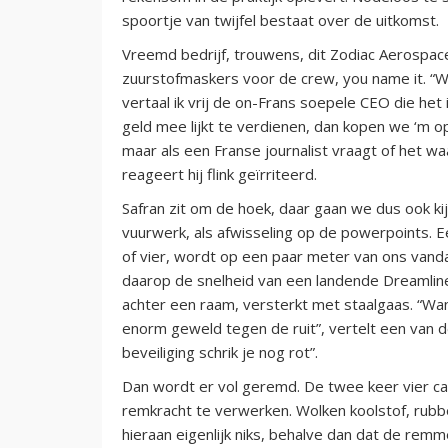
spoortje van twijfel bestaat over de uitkomst.
Vreemd bedrijf, trouwens, dit Zodiac Aerospace:
zuurstofmaskers voor de crew, you name it. “
vertaal ik vrij de on-Frans soepele CEO die het
geld mee lijkt te verdienen, dan kopen we ‘m op”.
maar als een Franse journalist vraagt of het w
reageert hij flink geïrriteerd.
Safran zit om de hoek, daar gaan we dus ook ki
vuurwerk, als afwisseling op de powerpoints
of vier, wordt op een paar meter van ons vanda
daarop de snelheid van een landende Dreamline
achter een raam, versterkt met staalgaas. “Wan
enorm geweld tegen de ruit”, vertelt een van d
beveiliging schrik je nog rot”.
Dan wordt er vol geremd. De twee keer vier ca
remkracht te verwerken. Wolken koolstof, rubbe
hieraan eigenlijk niks, behalve dan dat de rem