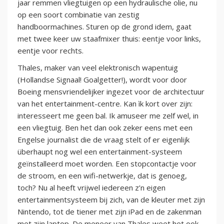
jaar remmen vliegtuigen op een hydraulische olie, nu
op een soort combinatie van zestig
handboormachines. Sturen op de grond idem, gaat
met twee keer uw staafmixer thuis: eentje voor links,
eentje voor rechts.
Thales, maker van veel elektronisch wapentuig
(Hollandse Signaal! Goalgetter!), wordt voor door
Boeing mensvriendelijker ingezet voor de architectuur
van het entertainment-centre. Kan ìk kort over zijn:
interesseert me geen bal. Ik amuseer me zelf wel, in
een vliegtuig. Ben het dan ook zeker eens met een
Engelse journalist die de vraag stelt of er eigenlijk
überhaupt nog wel een entertainment-systeem
geïnstalleerd moet worden. Een stopcontactje voor
de stroom, en een wifi-netwerkje, dat is genoeg,
toch? Nu al heeft vrijwel iedereen z’n eigen
entertainmentsysteem bij zich, van de kleuter met zijn
Nintendo, tot de tiener met zijn iPad en de zakenman
met zijn laptop. De meneer van Thales weet het ook