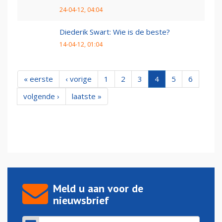
24-04-12, 04:04
Diederik Swart: Wie is de beste?
14-04-12, 01:04
« eerste
‹ vorige
1
2
3
4
5
6
volgende ›
laatste »
Meld u aan voor de
nieuwsbrief