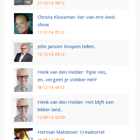
21-12-14, 08:12
Christa Kloosman: Ver-van-m’n–bed-
show
17-12-14, 05:12
John Jansen: Knopen tellen…
12-12-14, 04:12
Henk van den Helder: 'Fijne reis,
en...vergeet je stekker niet!'
08-12-14, 06:12
Henk van den Helder: Het blijft een
lekker land...
12-09-14, 02:09
Herman Mateboer: Crewborrel
26-08-14, 05:08