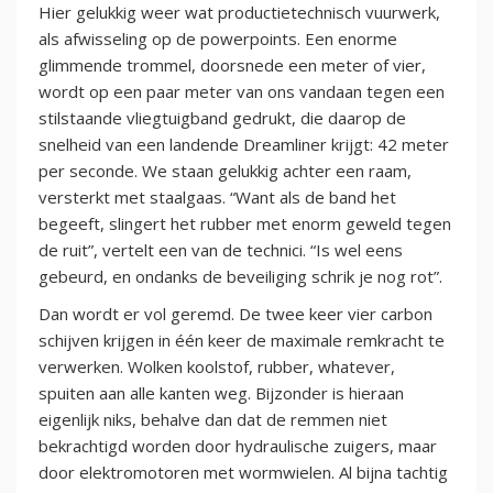
Hier gelukkig weer wat productietechnisch vuurwerk,
als afwisseling op de powerpoints. Een enorme
glimmende trommel, doorsnede een meter of vier,
wordt op een paar meter van ons vandaan tegen een
stilstaande vliegtuigband gedrukt, die daarop de
snelheid van een landende Dreamliner krijgt: 42 meter
per seconde. We staan gelukkig achter een raam,
versterkt met staalgaas. “Want als de band het
begeeft, slingert het rubber met enorm geweld tegen
de ruit”, vertelt een van de technici. “Is wel eens
gebeurd, en ondanks de beveiliging schrik je nog rot”.
Dan wordt er vol geremd. De twee keer vier carbon
schijven krijgen in één keer de maximale remkracht te
verwerken. Wolken koolstof, rubber, whatever,
spuiten aan alle kanten weg. Bijzonder is hieraan
eigenlijk niks, behalve dan dat de remmen niet
bekrachtigd worden door hydraulische zuigers, maar
door elektromotoren met wormwielen. Al bijna tachtig