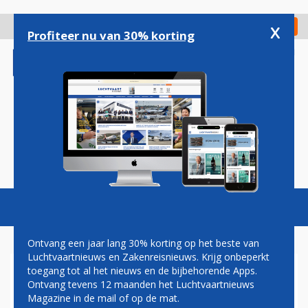
Overslaan
en
x
Digitaal Magazine
Registreer
Check in
naar
Profiteer nu van 30% korting
de
inhoud
gaan
Magazine
Podcasts
Vacatures
Toggl
naviga
Ontvang een jaar lang 30% korting op het beste van
Luchtvaartnieuws en Zakenreisnieuws. Krijg onbeperkt
toegang tot al het nieuws en de bijbehorende Apps.
GOOF BAKKER: ELECTRIC
Ontvang tevens 12 maanden het Luchtvaartnieuws
DREAM
Magazine in de mail of op de mat.