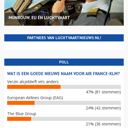
MIJNBOUW, EU EN LUCHTVAART
PARTNERS VAN LUCHTVAARTNIEUWS.NL!
POLL
WAT IS EEN GOEDE NIEUWE NAAM VOOR AIR FRANCE-KLM?
Verzin alsjeblieft iets anders
47% (81 stemmen)
European Airlines Group (EAG)
24% (42 stemmen)
The Blue Group
21% (36 stemmen)