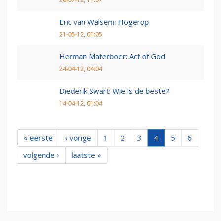
Eric van Walsem: Hogerop
21-05-12, 01:05
Herman Materboer: Act of God
24-04-12, 04:04
Diederik Swart: Wie is de beste?
14-04-12, 01:04
« eerste
‹ vorige
1
2
3
4
5
6
volgende ›
laatste »