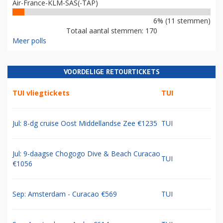
Air-France-KLM-SAS(-TAP)
6% (11 stemmen)
Totaal aantal stemmen: 170
Meer polls
VOORDELIGE RETOURTICKETS
TUI vliegtickets
TUI
Jul: 8-dg cruise Oost Middellandse Zee €1235
TUI
Jul: 9-daagse Chogogo Dive & Beach Curacao
TUI
€1056
Sep: Amsterdam - Curacao €569
TUI