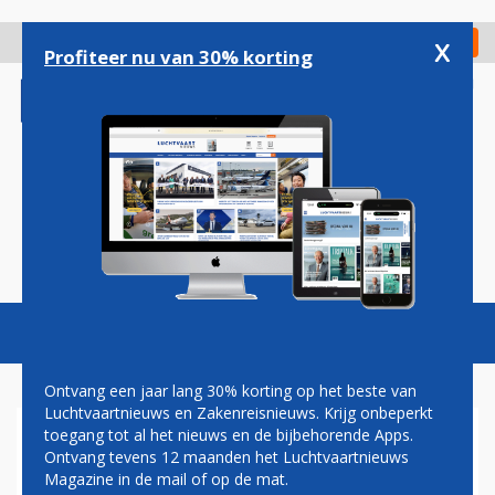
Overslaan
en
x
Digitaal Magazine
Registreer
Check in
naar
Profiteer nu van 30% korting
de
inhoud
gaan
Magazine
Podcasts
Vacatures
Toggl
naviga
Ontvang een jaar lang 30% korting op het beste van
Luchtvaartnieuws en Zakenreisnieuws. Krijg onbeperkt
toegang tot al het nieuws en de bijbehorende Apps.
PAUL GROVE: AIVD MAAKT
Ontvang tevens 12 maanden het Luchtvaartnieuws
CARRIÈRE VAN PILOTEN
Magazine in de mail of op de mat.