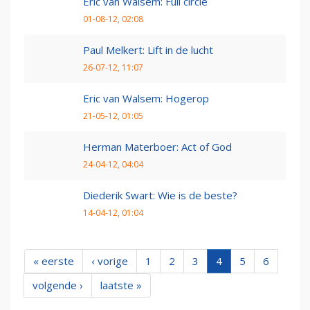
Eric van Walsem: Full circle
01-08-12, 02:08
Paul Melkert: Lift in de lucht
26-07-12, 11:07
Eric van Walsem: Hogerop
21-05-12, 01:05
Herman Materboer: Act of God
24-04-12, 04:04
Diederik Swart: Wie is de beste?
14-04-12, 01:04
« eerste
‹ vorige
1
2
3
4
5
6
volgende ›
laatste »