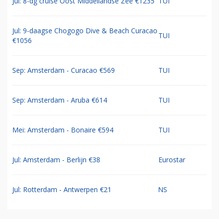
Jul: 8-dg cruise Oost Middellandse Zee €1235
TUI
Jul: 9-daagse Chogogo Dive & Beach Curacao
TUI
€1056
Sep: Amsterdam - Curacao €569
TUI
Sep: Amsterdam - Aruba €614
TUI
Mei: Amsterdam - Bonaire €594
TUI
Jul: Amsterdam - Berlijn €38
Eurostar
Jul: Rotterdam - Antwerpen €21
NS