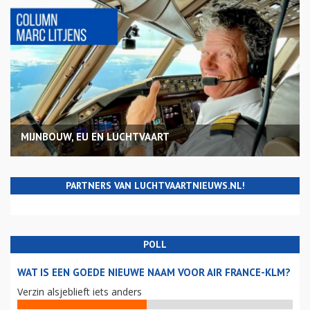
MIJNBOUW, EU EN LUCHTVAART
PARTNERS VAN LUCHTVAARTNIEUWS.NL!
POLL
WAT IS EEN GOEDE NIEUWE NAAM VOOR AIR FRANCE-KLM?
Verzin alsjeblieft iets anders