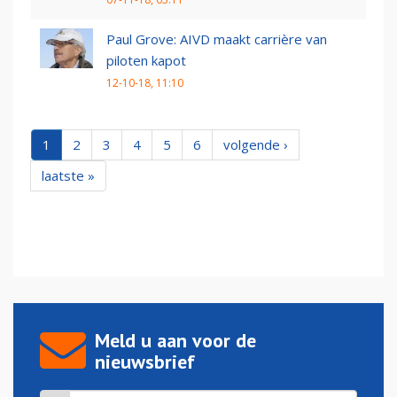
Paul Grove: AIVD maakt carrière van
piloten kapot
12-10-18, 11:10
1
2
3
4
5
6
volgende ›
laatste »
Meld u aan voor de
nieuwsbrief