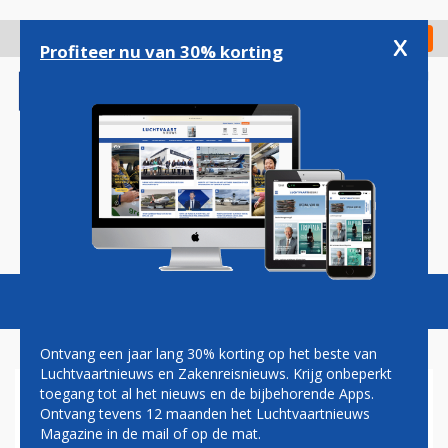
Overslaan
en
x
Digitaal Magazine
Registreer
Check in
naar
Profiteer nu van 30% korting
de
inhoud
gaan
Magazine
Podcasts
Vacatures
Toggl
naviga
Ontvang een jaar lang 30% korting op het beste van
Luchtvaartnieuws en Zakenreisnieuws. Krijg onbeperkt
toegang tot al het nieuws en de bijbehorende Apps.
PAUL GROVE: DE ZEPPELIN
Ontvang tevens 12 maanden het Luchtvaartnieuws
Magazine in de mail of op de mat.