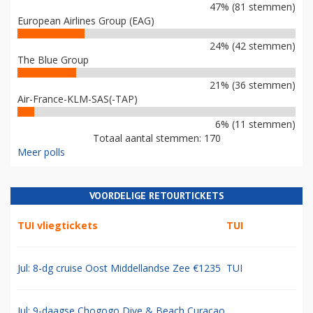
47% (81 stemmen)
European Airlines Group (EAG)
24% (42 stemmen)
The Blue Group
21% (36 stemmen)
Air-France-KLM-SAS(-TAP)
6% (11 stemmen)
Totaal aantal stemmen: 170
Meer polls
VOORDELIGE RETOURTICKETS
TUI vliegtickets
TUI
Jul: 8-dg cruise Oost Middellandse Zee €1235
TUI
Jul: 9-daagse Chogogo Dive & Beach Curacao