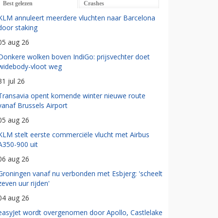
Best gelezen
Crashes
KLM annuleert meerdere vluchten naar Barcelona
door staking
05 aug 26
Donkere wolken boven IndiGo: prijsvechter doet
widebody-vloot weg
31 jul 26
Transavia opent komende winter nieuwe route
vanaf Brussels Airport
05 aug 26
KLM stelt eerste commerciële vlucht met Airbus
A350-900 uit
06 aug 26
Groningen vanaf nu verbonden met Esbjerg: 'scheelt
zeven uur rijden'
04 aug 26
easyJet wordt overgenomen door Apollo, Castlelake