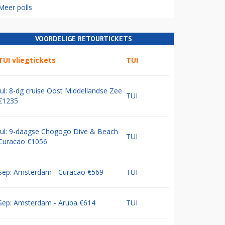
Meer polls
VOORDELIGE RETOURTICKETS
TUI vliegtickets
TUI
Jul: 8-dg cruise Oost Middellandse Zee
TUI
€1235
Jul: 9-daagse Chogogo Dive & Beach
TUI
Curacao €1056
Sep: Amsterdam - Curacao €569
TUI
Sep: Amsterdam - Aruba €614
TUI