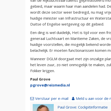
van de Rijksluchtvaartdienst geprivatiseerd m
gebied, maar waarin haar man aandelen had. D
wordt deze sector weer bedreigd, nu mag vrijw
huidige minister van Infrastructuur en Waterst
Duitse of Engelse wetgeving op dit gebied.
Een ding is wel duidelijk, Het is tijd voor een 
generaal Luchtvaart en Maritieme Zaken, de vro
huidige voorstellen, die mogelijk bekend word
belachelijk. Er moeten functionarissen komen m
Wanneer DGLM doorgaat met zijn onzalige plan
het leven zuur, zo niet onmogelijk te maken, z
Fokker krijgen.
Paul Grove
pgrove@reismedia.nl
Verstuur per e-mail
Meld u aan voor de 
Paul Grove: Cockpitinformatie