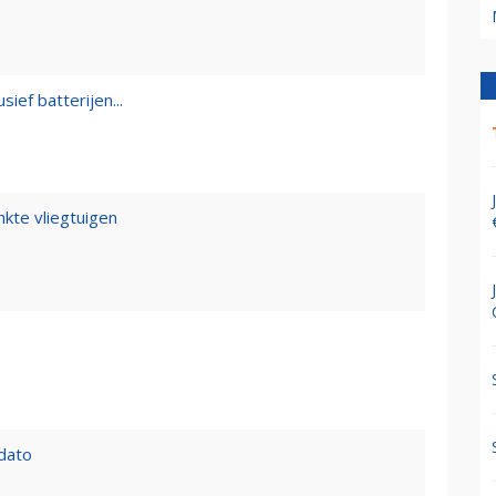
sief batterijen...
kte vliegtuigen
 dato