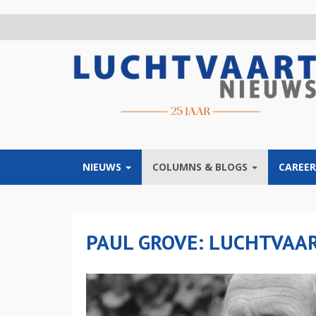
Overslaan
en
naar
de
inhoud
gaan
NIEUWS
COLUMNS & BLOGS
CAREER
PAUL GROVE: LUCHTVAA