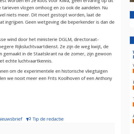
oest worden en ze koos voor Kiwa, geen ervaring op dit
e tarieven vlogen omhoog en zo ook de aandelen. Nu
el niets meer. Dit moet gestopt worden, laat de
aat ingrijpen. Geen wetgeving die beperkender is dan de
frisse wind door het ministerie DGLM, directoraat-
egere Rijksluchtvaartdienst. Ze zijn de weg kwijt, de
en gemaakt in de Staatskrant na de zomer, zijn gewoon
et echte luchtvaartkennis.
nen om de experimentele en historische vliegtuigen
ullen we nooit meer een Frits Koolhoven of een Anthony
nieuwsbrief
Tip de redactie