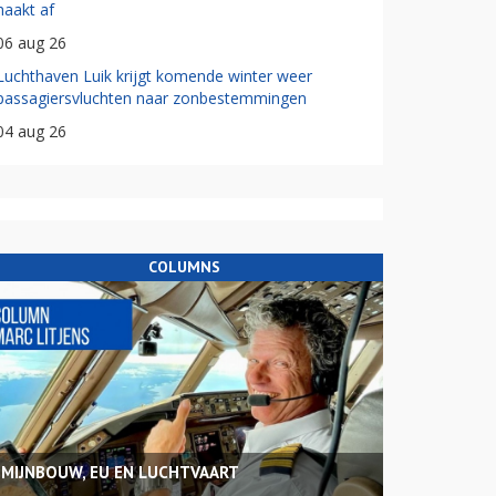
haakt af
06 aug 26
Luchthaven Luik krijgt komende winter weer
passagiersvluchten naar zonbestemmingen
04 aug 26
COLUMNS
MIJNBOUW, EU EN LUCHTVAART