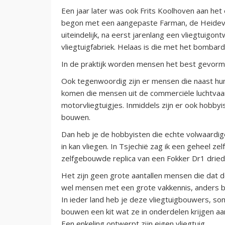
Een jaar later was ook Frits Koolhoven aan het
begon met een aangepaste Farman, de Heidevo
uiteindelijk, na eerst jarenlang een vliegtuigo
vliegtuigfabriek. Helaas is die met het bomb
In de praktijk worden mensen het best gevormd,
Ook tegenwoordig zijn er mensen die naast hu
komen die mensen uit de commerciële luchtvaa
motorvliegtuigjes. Inmiddels zijn er ook hobbyi
bouwen.
Dan heb je de hobbyisten die echte volwaardig
in kan vliegen. In Tsjechië zag ik een geheel
zelfgebouwde replica van een Fokker Dr1 dried
Het zijn geen grote aantallen mensen die dat do
wel mensen met een grote vakkennis, anders be
In ieder land heb je deze vliegtuigbouwers, 
bouwen een kit wat ze in onderdelen krijgen a
Een enkeling ontwerpt zijn eigen vliegtuig.