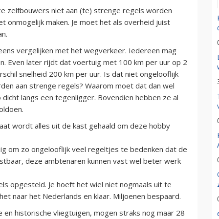
e zelfbouwers niet aan (te) strenge regels worden
 onmogelijk maken. Je moet het als overheid juist
an.
 eens vergelijken met het wegverkeer. Iedereen mag
en. Even later rijdt dat voertuig met 100 km per uur op 2
schil snelheid 200 km per uur. Is dat niet ongelooflijk
orden aan strenge regels? Waarom moet dat dan wel
o dicht langs een tegenligger. Bovendien hebben ze al
oldoen.
gaat wordt alles uit de kast gehaald om deze hobby
ig om zo ongelooflijk veel regeltjes te bedenken dat de
t kostbaar, deze ambtenaren kunnen vast wel beter werk
 opgesteld. Je hoeft het wiel niet nogmaals uit te
het naar het Nederlands en klaar. Miljoenen bespaard.
e en historische vliegtuigen, mogen straks nog maar 28