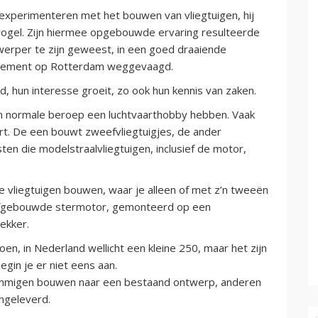
 experimenteren met het bouwen van vliegtuigen, hij
gel. Zijn hiermee opgebouwde ervaring resulteerde
ntwerper te zijn geweest, in een goed draaiende
ardement op Rotterdam weggevaagd.
 hun interesse groeit, zo ook hun kennis van zaken.
n normale beroep een luchtvaarthobby hebben. Vaak
rt. De een bouwt zweefvliegtuigjes, de ander
sten die modelstraalvliegtuigen, inclusief de motor,
e vliegtuigen bouwen, waar je alleen of met z’n tweeën
 zelfgebouwde stermotor, gemonteerd op een
ekker.
en, in Nederland wellicht een kleine 250, maar het zijn
gin je er niet eens aan.
sommigen bouwen naar een bestaand ontwerp, anderen
angeleverd.