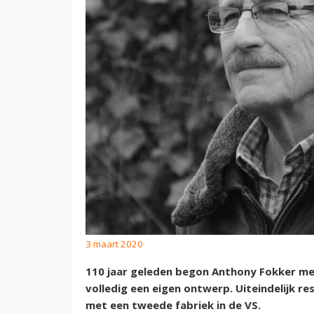
3 maart 2020
110 jaar geleden begon Anthony Fokker met 
volledig een eigen ontwerp. Uiteindelijk re
met een tweede fabriek in de VS.