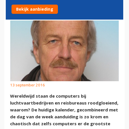
DATA EN VERSPILLING
Bekijk aanbieding
13 september 2016
Wereldwijd staan de computers bij
luchtvaartbedrijven en reisbureaus roodgloeiend,
waarom? De huidige kalender, gecombineerd met
de dag van de week aanduiding is zo krom en
chaotisch dat zelfs computers er de grootste