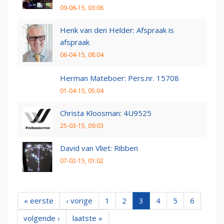
09-06-15, 03:06
Henk van den Helder: Afspraak is
afspraak
06-04-15, 08:04
Herman Mateboer: Pers.nr. 15708
01-04-15, 05:04
Christa Kloosman: 4U9525
25-03-15, 09:03
David van Vliet: Ribben
07-02-15, 01:02
« eerste
‹ vorige
1
2
3
4
5
6
volgende ›
laatste »