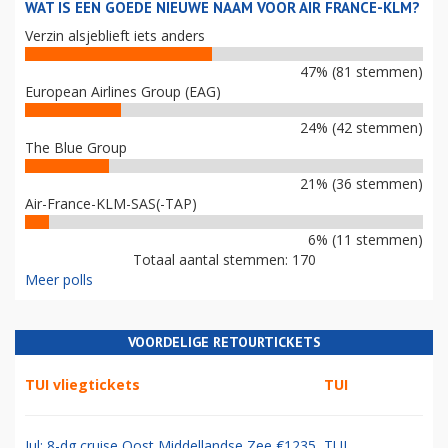
WAT IS EEN GOEDE NIEUWE NAAM VOOR AIR FRANCE-KLM?
Verzin alsjeblieft iets anders
47% (81 stemmen)
European Airlines Group (EAG)
24% (42 stemmen)
The Blue Group
21% (36 stemmen)
Air-France-KLM-SAS(-TAP)
6% (11 stemmen)
Totaal aantal stemmen: 170
Meer polls
VOORDELIGE RETOURTICKETS
TUI vliegtickets
TUI
Jul: 8-dg cruise Oost Middellandse Zee €1235
TUI