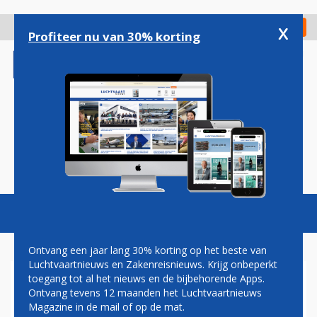
Overslaan
en
x
Digitaal Magazine
Registreer
Check in
naar
Profiteer nu van 30% korting
de
inhoud
gaan
Magazine
Podcasts
Vacatures
Toggl
naviga
Ontvang een jaar lang 30% korting op het beste van
Luchtvaartnieuws en Zakenreisnieuws. Krijg onbeperkt
toegang tot al het nieuws en de bijbehorende Apps.
PAUL GROVE:
Ontvang tevens 12 maanden het Luchtvaartnieuws
LUCHTVAARTBEDRIJVEN,
Magazine in de mail of op de mat.