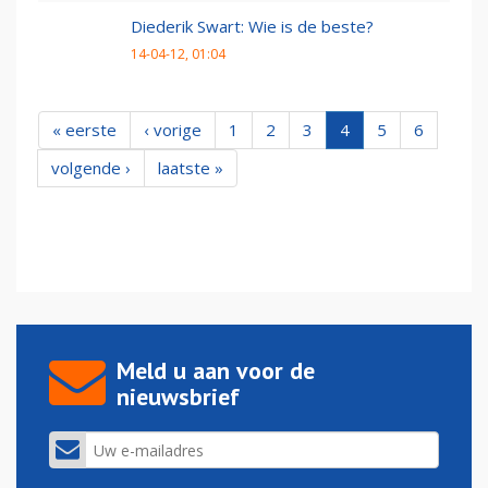
Diederik Swart: Wie is de beste?
14-04-12, 01:04
« eerste
‹ vorige
1
2
3
4
5
6
volgende ›
laatste »
Meld u aan voor de
nieuwsbrief