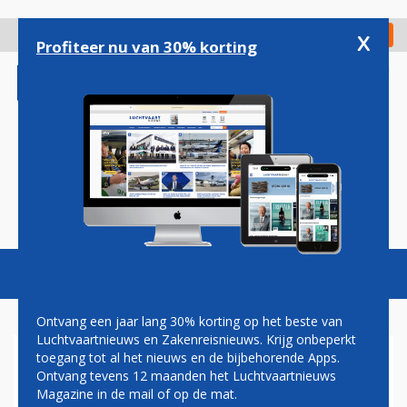
Overslaan
en
x
Digitaal Magazine
Registreer
Check in
naar
Profiteer nu van 30% korting
de
inhoud
gaan
Magazine
Podcasts
Vacatures
Toggl
naviga
Ontvang een jaar lang 30% korting op het beste van
Luchtvaartnieuws en Zakenreisnieuws. Krijg onbeperkt
toegang tot al het nieuws en de bijbehorende Apps.
PAUL GROVE:
Ontvang tevens 12 maanden het Luchtvaartnieuws
LUCHTVAARTBEDRIJVEN,
Magazine in de mail of op de mat.