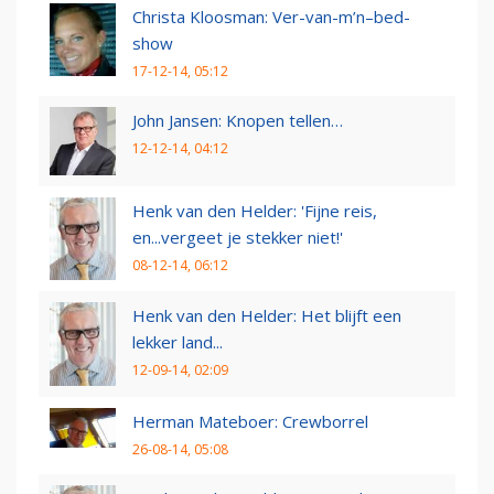
Christa Kloosman: Ver-van-m’n–bed-
show
17-12-14, 05:12
John Jansen: Knopen tellen…
12-12-14, 04:12
Henk van den Helder: 'Fijne reis,
en...vergeet je stekker niet!'
08-12-14, 06:12
Henk van den Helder: Het blijft een
lekker land...
12-09-14, 02:09
Herman Mateboer: Crewborrel
26-08-14, 05:08