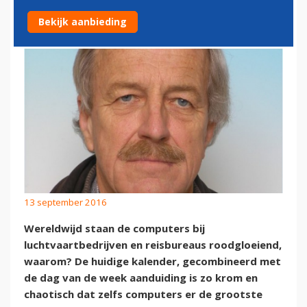
DATA EN VERSPILLING
Bekijk aanbieding
13 september 2016
Wereldwijd staan de computers bij
luchtvaartbedrijven en reisbureaus roodgloeiend,
waarom? De huidige kalender, gecombineerd met
de dag van de week aanduiding is zo krom en
chaotisch dat zelfs computers er de grootste