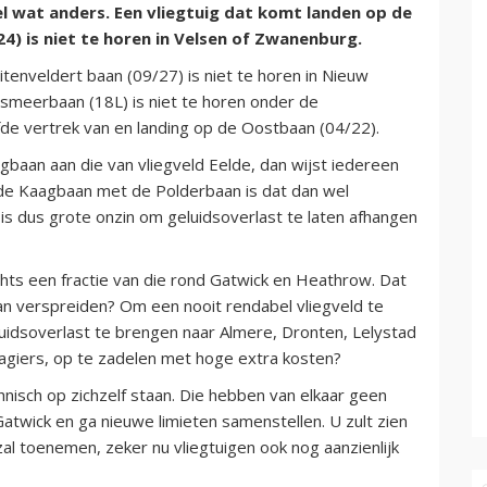
el wat anders. Een vliegtuig dat komt landen op de
4) is niet te horen in Velsen of Zwanenburg.
itenveldert baan (09/27) is niet te horen in Nieuw
alsmeerbaan (18L) is niet te horen onder de
de vertrek van en landing op de Oostbaan (04/22).
gbaan aan die van vliegveld Eelde, dan wijst iedereen
n de Kaagbaan met de Polderbaan is dat dan wel
 is dus grote onzin om geluidsoverlast te laten afhangen
chts een fractie van die rond Gatwick en Heathrow. Dat
an verspreiden? Om een nooit rendabel vliegveld te
idsoverlast te brengen naar Almere, Dronten, Lelystad
giers, op te zadelen met hoge extra kosten?
chnisch op zichzelf staan. Die hebben van elkaar geen
atwick en ga nieuwe limieten samenstellen. U zult zien
al toenemen, zeker nu vliegtuigen ook nog aanzienlijk