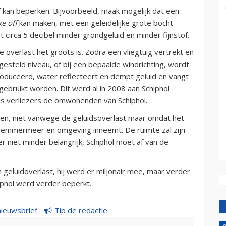
of kan beperken. Bijvoorbeeld, maak mogelijk dat een
ke off
kan maken, met een geleidelijke grote bocht
circa 5 decibel minder grondgeluid en minder fijnstof.
overlast het groots is. Zodra een vliegtuig vertrekt en
esteld niveau, of bij een bepaalde windrichting, wordt
duceerd, water reflecteert en dempt geluid en vangt
ergebruikt worden. Dit werd al in 2008 aan Schiphol
ls verliezers de omwonenden van Schiphol.
ijken, niet vanwege de geluidsoverlast maar omdat het
arlemmermeer en omgeving inneemt. De ruimte zal zijn
niet minder belangrijk, Schiphol moet af van de
n geluidoverlast, hij werd er miljonair mee, maar verder
phol werd verder beperkt.
nieuwsbrief
Tip de redactie