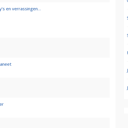
y’s en verrassingen…
aneet
er