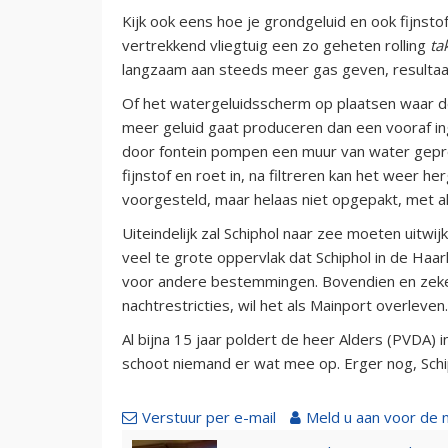
Kijk ook eens hoe je grondgeluid en ook fijnst
vertrekkend vliegtuig een zo geheten rolling
ta
langzaam aan steeds meer gas geven, resultaat 
Of het watergeluidsscherm op plaatsen waar de 
meer geluid gaat produceren dan een vooraf ing
door fontein pompen een muur van water gepro
fijnstof en roet in, na filtreren kan het weer h
voorgesteld, maar helaas niet opgepakt, met a
Uiteindelijk zal Schiphol naar zee moeten uitw
veel te grote oppervlak dat Schiphol in de Ha
voor andere bestemmingen. Bovendien en zeker 
nachtrestricties, wil het als Mainport overleven.
Al bijna 15 jaar poldert de heer Alders (PVDA) i
schoot niemand er wat mee op. Erger nog, Schi
Verstuur per e-mail
Meld u aan voor de 