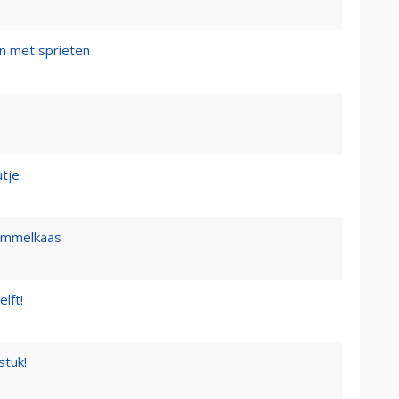
n met sprieten
tje
himmelkaas
lft!
stuk!