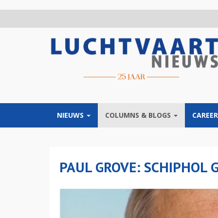
Overslaan
en
naar
de
inhoud
gaan
NIEUWS
COLUMNS & BLOGS
CAREER
PAUL GROVE: SCHIPHOL 