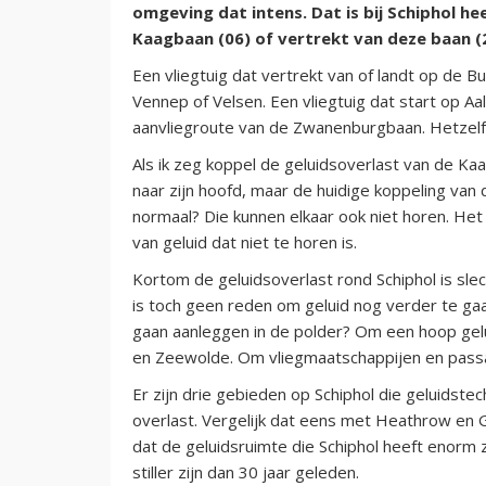
omgeving dat intens. Dat is bij Schiphol he
Kaagbaan (06) of vertrekt van deze baan (2
Een vliegtuig dat vertrekt van of landt op de Bu
Vennep of Velsen. Een vliegtuig dat start op A
aanvliegroute van de Zwanenburgbaan. Hetzelf
Als ik zeg koppel de geluidsoverlast van de Kaa
naar zijn hoofd, maar de huidige koppeling va
normaal? Die kunnen elkaar ook niet horen. Het
van geluid dat niet te horen is.
Kortom de geluidsoverlast rond Schiphol is sle
is toch geen reden om geluid nog verder te ga
gaan aanleggen in de polder? Om een hoop gelu
en Zeewolde. Om vliegmaatschappijen en passa
Er zijn drie gebieden op Schiphol die geluidste
overlast. Vergelijk dat eens met Heathrow en G
dat de geluidsruimte die Schiphol heeft enorm z
stiller zijn dan 30 jaar geleden.