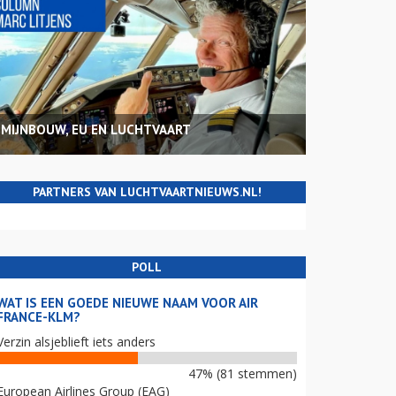
MIJNBOUW, EU EN LUCHTVAART
PARTNERS VAN LUCHTVAARTNIEUWS.NL!
POLL
WAT IS EEN GOEDE NIEUWE NAAM VOOR AIR
FRANCE-KLM?
Verzin alsjeblieft iets anders
47% (81 stemmen)
European Airlines Group (EAG)