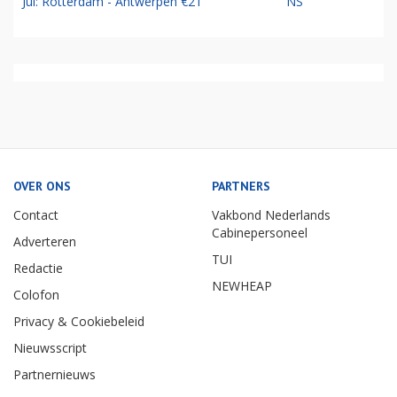
Jul: Rotterdam - Antwerpen €21
NS
OVER ONS
PARTNERS
Contact
Vakbond Nederlands
Cabinepersoneel
Adverteren
TUI
Redactie
NEWHEAP
Colofon
Privacy & Cookiebeleid
Nieuwsscript
Partnernieuws