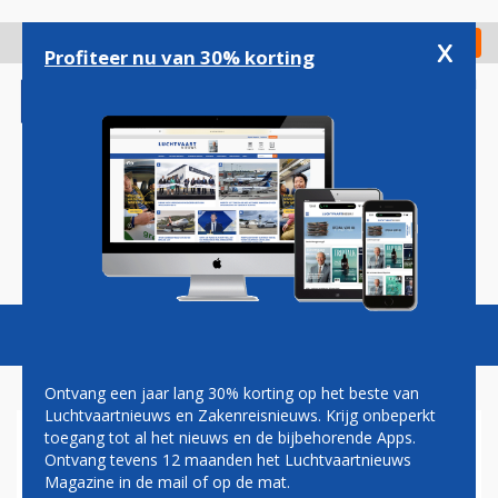
Overslaan
en
x
Digitaal Magazine
Registreer
Check in
naar
Profiteer nu van 30% korting
de
inhoud
gaan
Magazine
Podcasts
Vacatures
Toggl
naviga
Ontvang een jaar lang 30% korting op het beste van
Luchtvaartnieuws en Zakenreisnieuws. Krijg onbeperkt
toegang tot al het nieuws en de bijbehorende Apps.
NIEUWE PRIVEJETS VOOR
Ontvang tevens 12 maanden het Luchtvaartnieuws
ZAKELIJKE DIVISIE QATAR
Magazine in de mail of op de mat.