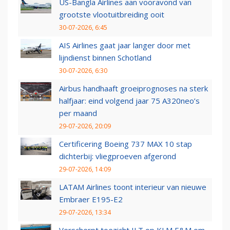
US-Bangla Airlines aan vooravond van
grootste vlootuitbreiding ooit
30-07-2026, 6:45
AIS Airlines gaat jaar langer door met
lijndienst binnen Schotland
30-07-2026, 6:30
Airbus handhaaft groeiprognoses na sterk
halfjaar: eind volgend jaar 75 A320neo’s
per maand
29-07-2026, 20:09
Certificering Boeing 737 MAX 10 stap
dichterbij: vliegproeven afgerond
29-07-2026, 14:09
LATAM Airlines toont interieur van nieuwe
Embraer E195-E2
29-07-2026, 13:34
Verscherpt toezicht ILT op KLM E&M om