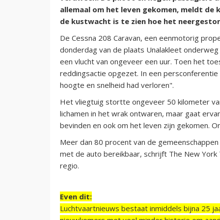
allemaal om het leven gekomen, meldt de 
de kustwacht is te zien hoe het neergestor
De Cessna 208 Caravan, een eenmotorig propell
donderdag van de plaats Unalakleet onderweg 
een vlucht van ongeveer een uur. Toen het toes
reddingsactie opgezet. In een persconferentie l
hoogte en snelheid had verloren".
Het vliegtuig stortte ongeveer 50 kilometer va
lichamen in het wrak ontwaren, maar gaat erva
bevinden en ook om het leven zijn gekomen. Ondu
Meer dan 80 procent van de gemeenschappen in 
met de auto bereikbaar, schrijft The New York 
regio.
Even dit:
Luchtvaartnieuws bestaat inmiddels bijna 25 jaa
nieuwkomers met veel minder historie om aand