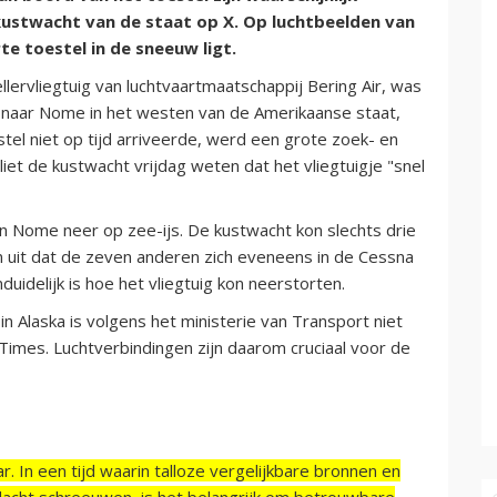
kustwacht van de staat op X. Op luchtbeelden van
te toestel in de sneeuw ligt.
ervliegtuig van luchtvaartmaatschappij Bering Air, was
naar Nome in het westen van de Amerikaanse staat,
tel niet op tijd arriveerde, werd een grote zoek- en
iet de kustwacht vrijdag weten dat het vliegtuigje "snel
n Nome neer op zee-ijs. De kustwacht kon slechts drie
n uit dat de zeven anderen zich eveneens in de Cessna
idelijk is hoe het vliegtuig kon neerstorten.
Alaska is volgens het ministerie van Transport niet
Times. Luchtverbindingen zijn daarom cruciaal voor de
r. In een tijd waarin talloze vergelijkbare bronnen en
acht schreeuwen, is het belangrijk om betrouwbare