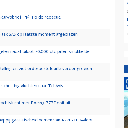
nieuwsbrief
Tip de redactie
 tak SAS op laatste moment afgeblazen
elen nadat piloot 70.000 xtc-pillen smokkelde
elling en ziet orderportefeuille verder groeien
chorting vluchten naar Tel Aviv
vrachtvlucht met Boeing 777F ooit uit
happij gaat afscheid nemen van A220-100-vloot