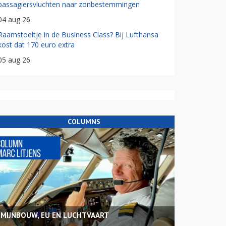
passagiersvluchten naar zonbestemmingen
04 aug 26
Raamstoeltje in de Business Class? Bij Lufthansa
kost dat 170 euro extra
05 aug 26
COLUMNS
MIJNBOUW, EU EN LUCHTVAART