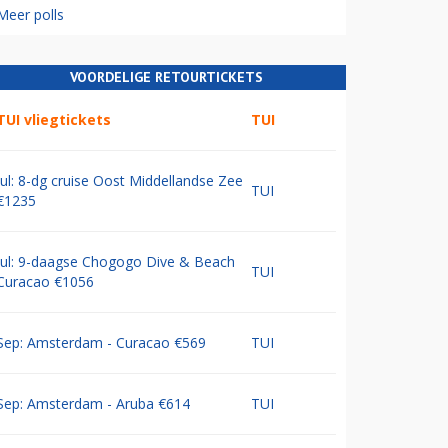
Meer polls
VOORDELIGE RETOURTICKETS
TUI vliegtickets
TUI
Jul: 8-dg cruise Oost Middellandse Zee
TUI
€1235
Jul: 9-daagse Chogogo Dive & Beach
TUI
Curacao €1056
Sep: Amsterdam - Curacao €569
TUI
Sep: Amsterdam - Aruba €614
TUI