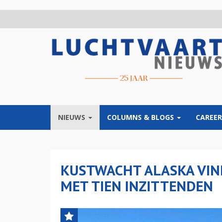
Overslaan
en
naar
de
inhoud
gaan
NIEUWS
COLUMNS & BLOGS
CAREER
KUSTWACHT ALASKA VIN
MET TIEN INZITTENDEN